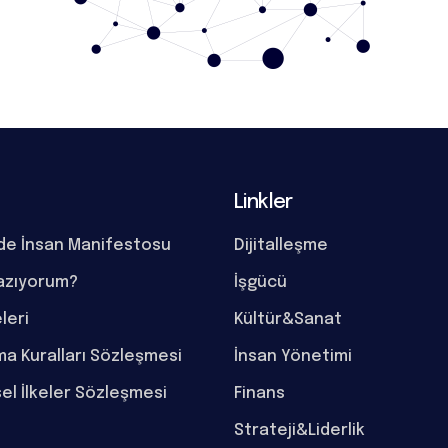
Linkler
de İnsan Manifestosu
Dijitalleşme
azıyorum?
İşgücü
eleri
Kültür&Sanat
a Kuralları Sözleşmesi
İnsan Yönetimi
el İlkeler Sözleşmesi
Finans
Strateji&Liderlik