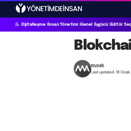
Dijitalleşme
İnsan Yönetimi
Genel
İşgücü
Editör Se
Blokcha
musab
Last updated: 18 Ocak 