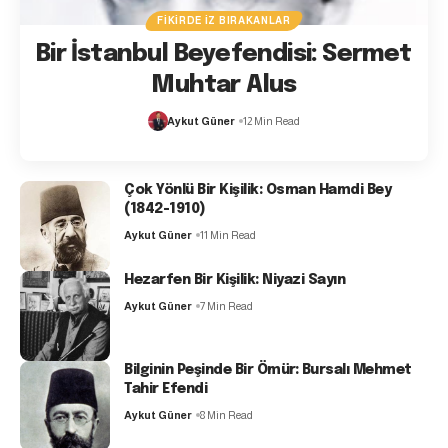
FIKIRDE İZ BIRAKANLAR
Bir İstanbul Beyefendisi: Sermet
Muhtar Alus
Aykut Güner
12 Min Read
Çok Yönlü Bir Kişilik: Osman Hamdi Bey
(1842-1910)
Aykut Güner
11 Min Read
Hezarfen Bir Kişilik: Niyazi Sayın
Aykut Güner
7 Min Read
Bilginin Peşinde Bir Ömür: Bursalı Mehmet
Tahir Efendi
Aykut Güner
8 Min Read