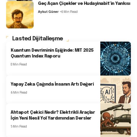
Geç Açan Çiçekler ve Hudayinabit’in Yankısı
Aykut Güner
6 Min Read
Lasted Dijitalleşme
Kuantum Devriminin Eşiğinde: MIT 2025
Quantum Index Raporu
8 Min Read
Yapay Zeka Çağında İnsanın Artı Değeri
6 Min Read
Ahtapot Çekici Nedir? Elektrikli Araçlar
İçin Yeni Nesil Yol Yardımından Dersler
5 Min Read