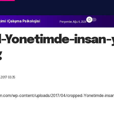
çimi
Çalışma Psikolojisi
Perşembe, Ağu 6, 2026
-Yonetimde-insan-
g
 2017 03:35
an.com/wp-content/uploads/2017/04/cropped-Yonetimde-insan