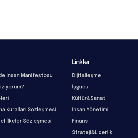
Linkler
de İnsan Manifestosu
Dijitalleşme
azıyorum?
İşgücü
eleri
Kültür&Sanat
a Kuralları Sözleşmesi
İnsan Yönetimi
el İlkeler Sözleşmesi
Finans
Strateji&Liderlik