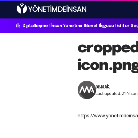
Dijitalleşme
İnsan Yönetimi
Genel
İşgücü
Editör Se
cropped
icon.pn
musab
Last updated: 21 Nisan
https://www.yonetimdeins