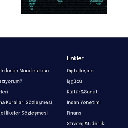
Linkler
de İnsan Manifestosu
Dijitalleşme
azıyorum?
İşgücü
eleri
Kültür&Sanat
a Kuralları Sözleşmesi
İnsan Yönetimi
el İlkeler Sözleşmesi
Finans
Strateji&Liderlik