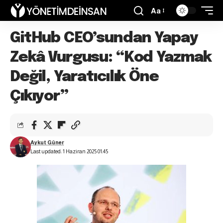
Aa
GitHub CEO’sundan Yapay
Zekâ Vurgusu: “Kod Yazmak
Değil, Yaratıcılık Öne
Çıkıyor”
Aykut Güner
Last updated: 1 Haziran 2025 01:45