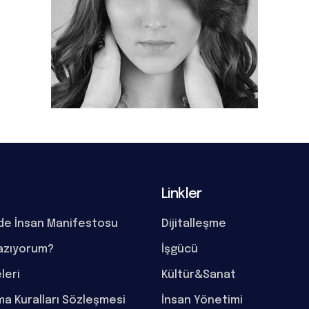
Linkler
de İnsan Manifestosu
Dijitalleşme
azıyorum?
İşgücü
eleri
Kültür&Sanat
a Kuralları Sözleşmesi
İnsan Yönetimi