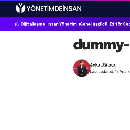
Dijitalleşme
İnsan Yönetimi
Genel
İşgücü
Editör Se
dummy-p
Aykut Güner
Last updated: 18 Aralık