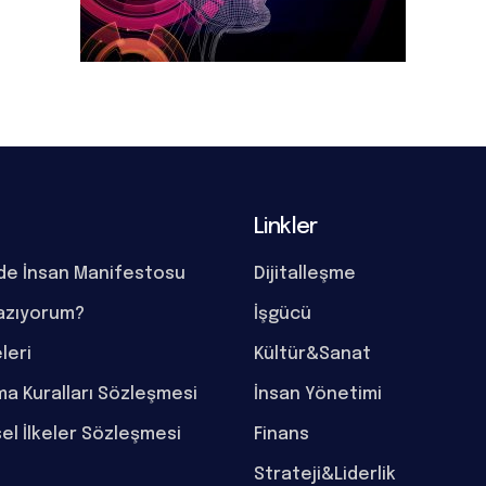
Linkler
de İnsan Manifestosu
Dijitalleşme
azıyorum?
İşgücü
eleri
Kültür&Sanat
a Kuralları Sözleşmesi
İnsan Yönetimi
el İlkeler Sözleşmesi
Finans
Strateji&Liderlik