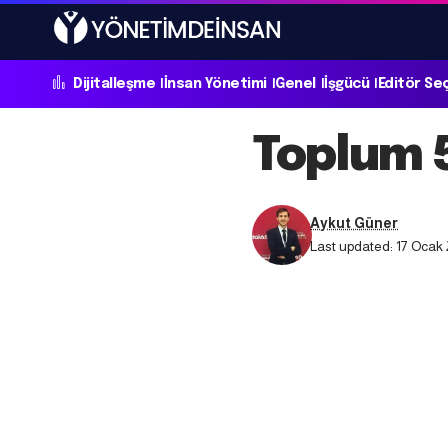
Dijitalleşme
İnsan Yönetimi
Genel
İşgücü
Editör Se
Toplum 
Aykut Güner
Last updated: 17 Ocak 