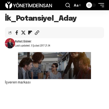
Aa
İk_Potansiyel_Aday
Aykut Güner
Last updated: 3 Şubat 2017 21:34
İşveren markası