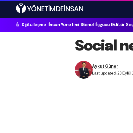
Dijitalleşme
İnsan Yönetimi
Genel
İşgücü
Editör Se
Social n
Aykut Güner
Last updated: 23 Eylül 