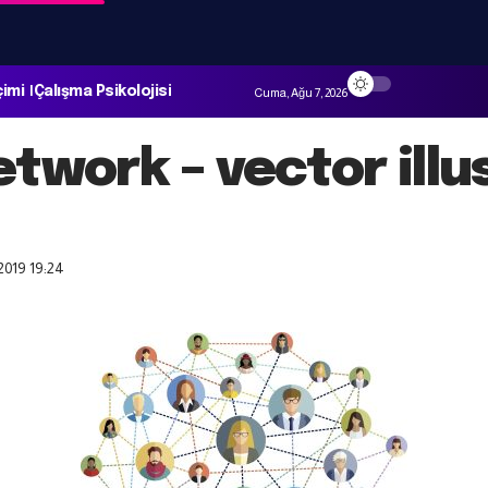
çimi
Çalışma Psikolojisi
Cuma, Ağu 7, 2026
etwork – vector illu
2019 19:24