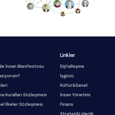
Linkler
de İnsan Manifestosu
Dijitalleşme
azıyorum?
İşgücü
eleri
Kültür&Sanat
a Kuralları Sözleşmesi
İnsan Yönetimi
el İlkeler Sözleşmesi
Finans
Strateji&Liderlik