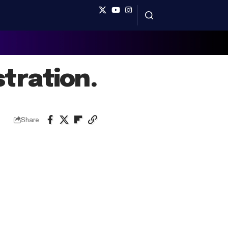
stration.
Share