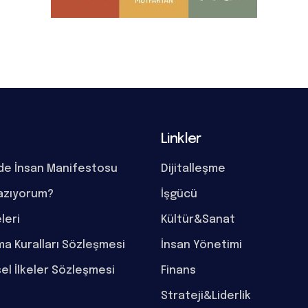
Linkler
de İnsan Manifestosu
Dijitalleşme
azıyorum?
İşgücü
eleri
Kültür&Sanat
a Kuralları Sözleşmesi
İnsan Yönetimi
el İlkeler Sözleşmesi
Finans
Strateji&Liderlik