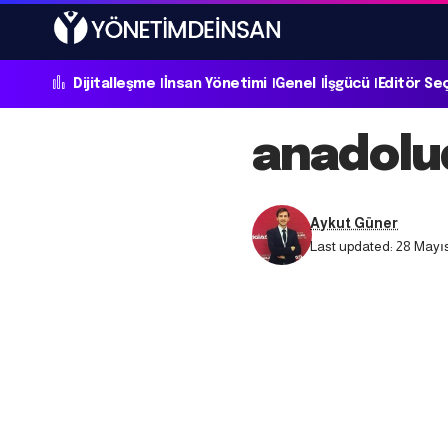
Dijitalleşme
İnsan Yönetimi
Genel
İşgücü
Editör Se
anadolu
Aykut Güner
Last updated: 28 Mayı