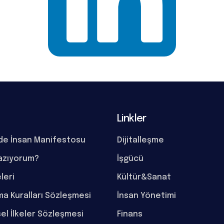
Linkler
de İnsan Manifestosu
Dijitalleşme
azıyorum?
İşgücü
eleri
Kültür&Sanat
a Kuralları Sözleşmesi
İnsan Yönetimi
el İlkeler Sözleşmesi
Finans