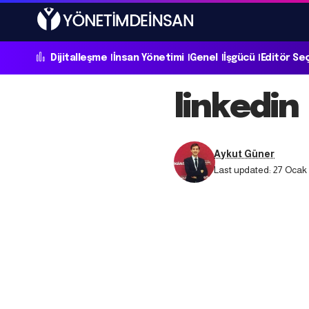
Dijitalleşme
İnsan Yönetimi
Genel
İşgücü
Editör Se
linkedin
Aykut Güner
Last updated: 27 Ocak 