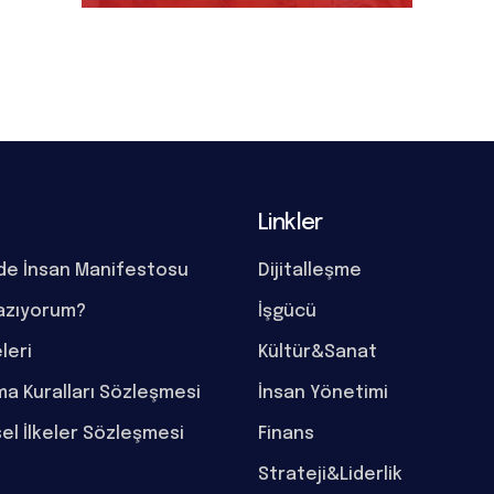
Linkler
de İnsan Manifestosu
Dijitalleşme
azıyorum?
İşgücü
eleri
Kültür&Sanat
a Kuralları Sözleşmesi
İnsan Yönetimi
el İlkeler Sözleşmesi
Finans
Strateji&Liderlik