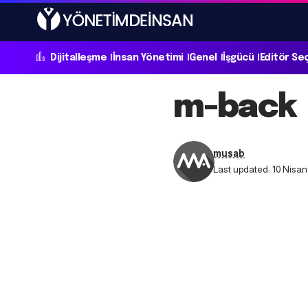
Dijitalleşme
İnsan Yönetimi
Genel
İşgücü
Editör Se
m-back
musab
Last updated: 10 Nisan