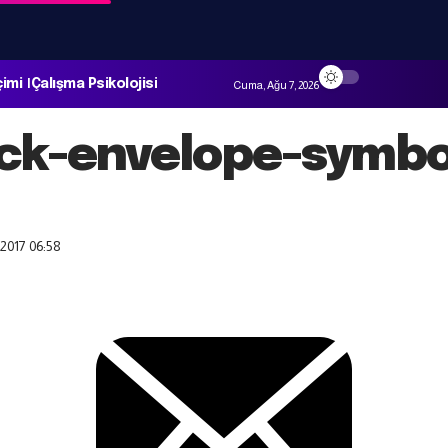
çimi
Çalışma Psikolojisi
Cuma, Ağu 7, 2026
ck-envelope-symbol
2017 06:58