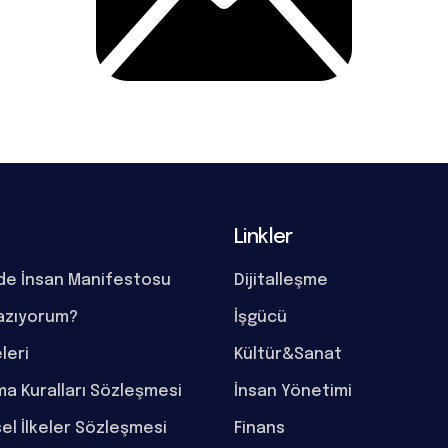
Linkler
de İnsan Manifestosu
Dijitalleşme
azıyorum?
İşgücü
eleri
Kültür&Sanat
a Kuralları Sözleşmesi
İnsan Yönetimi
el İlkeler Sözleşmesi
Finans