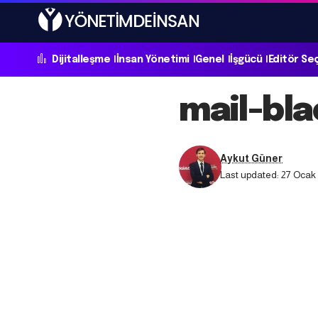
Dijitalleşme
İnsan Yönetimi
Genel
İşgücü
Editör Se
mail-bla
Aykut Güner
Last updated: 27 Ocak 