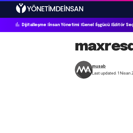
Dijitalleşme
İnsan Yönetimi
Genel
İşgücü
Editör Se
maxresd
musab
Last updated: 1 Nisan 