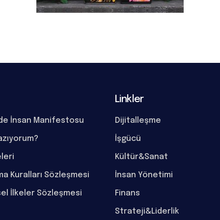
Linkler
de İnsan Manifestosu
Dijitalleşme
azıyorum?
İşgücü
eleri
Kültür&Sanat
a Kuralları Sözleşmesi
İnsan Yönetimi
el İlkeler Sözleşmesi
Finans
Strateji&Liderlik