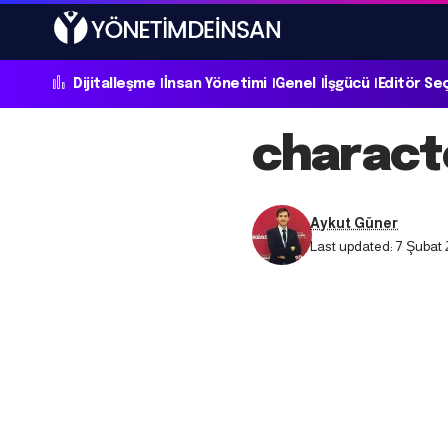
Dijitalleşme
İnsan Yönetimi
Genel
İşgücü
Editör Se
charact
Aykut Güner
Last updated: 7 Şubat 