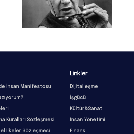
Linkler
de İnsan Manifestosu
Dijitalleşme
azıyorum?
İşgücü
eleri
Kültür&Sanat
a Kuralları Sözleşmesi
İnsan Yönetimi
el İlkeler Sözleşmesi
Finans