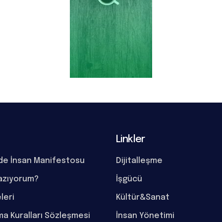
Linkler
de İnsan Manifestosu
Dijitalleşme
azıyorum?
İşgücü
eleri
Kültür&Sanat
a Kuralları Sözleşmesi
İnsan Yönetimi