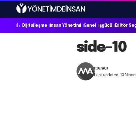
Dijitalleşme
İnsan Yönetimi
Genel
İşgücü
Editör Se
side-10
musab
Last updated: 10 Nisan