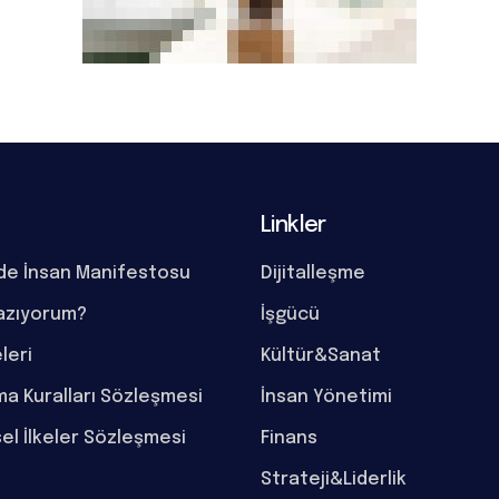
Linkler
de İnsan Manifestosu
Dijitalleşme
azıyorum?
İşgücü
eleri
Kültür&Sanat
a Kuralları Sözleşmesi
İnsan Yönetimi
el İlkeler Sözleşmesi
Finans
Strateji&Liderlik