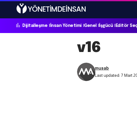
Dijitalleşme
İnsan Yönetimi
Genel
İşgücü
Editör Se
v16
musab
Last updated: 7 Mart 2