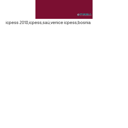
icpess 2018,icpess,saü,venice icpess,bosnia