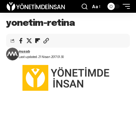
Aa
yonetim-retina
musab
Last updated: 21 Nisan 2017 01:30