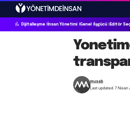
Dijitalleşme
İnsan Yönetimi
Genel
İşgücü
Editör Se
Yonetim
transpa
musab
Last updated: 7 Nisan 2