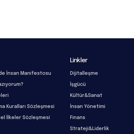
Linkler
de İnsan Manifestosu
Dijitalleşme
azıyorum?
İşgücü
eleri
Kültür&Sanat
a Kuralları Sözleşmesi
İnsan Yönetimi
el İlkeler Sözleşmesi
Finans
Strateji&Liderlik