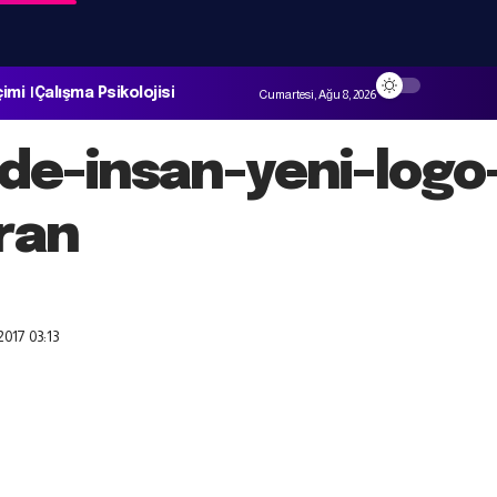
çimi
Çalışma Psikolojisi
Cumartesi, Ağu 8, 2026
de-insan-yeni-logo
ran
017 03:13