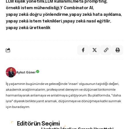
LLM kişilik yönetimi
LLM kullanımı
meta prompting
örnekli istem mühendisliği
Y Combinator AI
yapay zekâ doğru yönlendirme
yapay zekâ hata ayıklama
yapay zekâ istem teknikleri
yapay zekâ nasıl eğitilir
yapay zekâ üretkenlik
Aykut Güner
İş yaşamının bugününde ve geleceğinde 'insan' olgusunun taşıdığı değeri;
akademik araştırmalarım, profesyonel deneyim ve düşünsel birikimimle
harmanlayarak anlamaya ve anlatmaya çalışıyorum. Bu platformda, "daha
iyisi" diyerek birlikte yanıt aramak, düşünmeye ve dönüşmeye katkı sunmak
için buradayım.
Editörün Seçimi