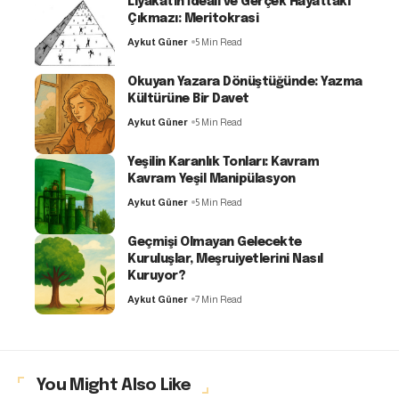
Liyakatin İdeali ve Gerçek Hayattaki
Çıkmazı: Meritokrasi
Aykut Güner
5 Min Read
Okuyan Yazara Dönüştüğünde: Yazma
Kültürüne Bir Davet
Aykut Güner
5 Min Read
Yeşilin Karanlık Tonları: Kavram
Kavram Yeşil Manipülasyon
Aykut Güner
5 Min Read
Geçmişi Olmayan Gelecekte
Kuruluşlar, Meşruiyetlerini Nasıl
Kuruyor?
Aykut Güner
7 Min Read
You Might Also Like