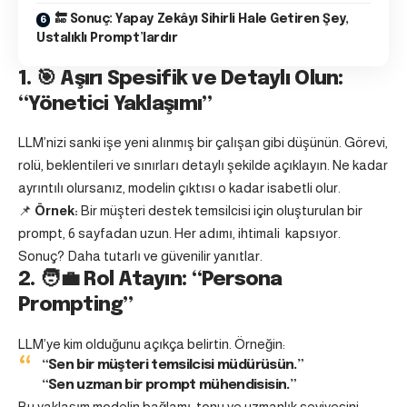
🔚 Sonuç: Yapay Zekâyı Sihirli Hale Getiren Şey,
Ustalıklı Prompt’lardır
1. 🎯 Aşırı Spesifik ve Detaylı Olun:
“Yönetici Yaklaşımı”
LLM’nizi sanki işe yeni alınmış bir çalışan gibi düşünün. Görevi,
rolü, beklentileri ve sınırları detaylı şekilde açıklayın. Ne kadar
ayrıntılı olursanız, modelin çıktısı o kadar isabetli olur.
📌
Örnek:
Bir müşteri destek temsilcisi için oluşturulan bir
prompt, 6 sayfadan uzun. Her adımı, ihtimali kapsıyor.
Sonuç? Daha tutarlı ve güvenilir yanıtlar.
2. 🧑‍💼 Rol Atayın: “Persona
Prompting”
LLM’ye kim olduğunu açıkça belirtin. Örneğin:
“Sen bir müşteri temsilcisi müdürüsün.”
“Sen uzman bir prompt mühendisisin.”
Bu yaklaşım modelin bağlamı, tonu ve uzmanlık seviyesini