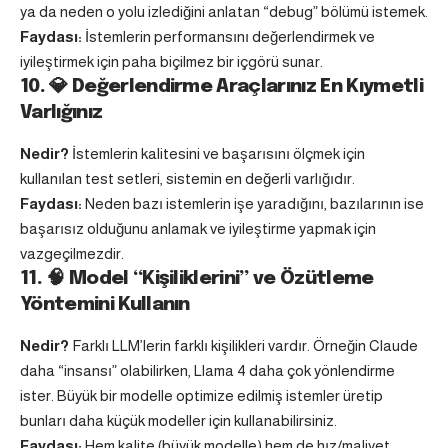
ya da neden o yolu izlediğini anlatan “debug” bölümü istemek.
Faydası:
İstemlerin performansını değerlendirmek ve
iyileştirmek için paha biçilmez bir içgörü sunar.
10. 💎 Değerlendirme Araçlarınız En Kıymetli
Varlığınız
Nedir?
İstemlerin kalitesini ve başarısını ölçmek için
kullanılan test setleri, sistemin en değerli varlığıdır.
Faydası:
Neden bazı istemlerin işe yaradığını, bazılarının ise
başarısız olduğunu anlamak ve iyileştirme yapmak için
vazgeçilmezdir.
11. 🧠 Model “Kişiliklerini” ve Özütleme
Yöntemini Kullanın
Nedir?
Farklı LLM’lerin farklı kişilikleri vardır. Örneğin Claude
daha “insansı” olabilirken, Llama 4 daha çok yönlendirme
ister. Büyük bir modelle optimize edilmiş istemler üretip
bunları daha küçük modeller için kullanabilirsiniz.
Faydası:
Hem kalite (büyük modelle) hem de hız/maliyet