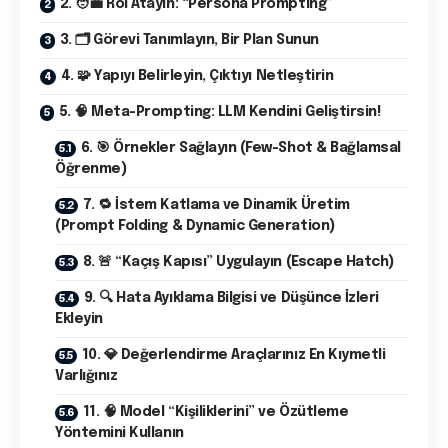
2. 🧑‍💼 Rol Atayın: “Persona Prompting”
3. 🗂️ Görevi Tanımlayın, Bir Plan Sunun
4. 🧩 Yapıyı Belirleyin, Çıktıyı Netleştirin
5. 🧠 Meta-Prompting: LLM Kendini Geliştirsin!
6. 🎯 Örnekler Sağlayın (Few-Shot & Bağlamsal
Öğrenme)
7. 🔁 İstem Katlama ve Dinamik Üretim
(Prompt Folding & Dynamic Generation)
8. 🚨 “Kaçış Kapısı” Uygulayın (Escape Hatch)
9. 🔍 Hata Ayıklama Bilgisi ve Düşünce İzleri
Ekleyin
10. 💎 Değerlendirme Araçlarınız En Kıymetli
Varlığınız
11. 🧠 Model “Kişiliklerini” ve Özütleme
Yöntemini Kullanın