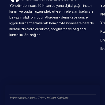
Yönetimde İnsan, 2014’ten bu yana dijital çağın insan,
Yö
kurum ve toplum üzerindeki etkilerini ele alan bağımsız
Ne
bir yayın platformudur. Akademik derinliği ve güncel
Ya
içgörüleri harmanlayarak, hem profesyonellere hem de
meraklı zihinlere düşünme, sorgulama ve bağlantı
Ko
kurma imkânı sağlar.
BM
İl
Yönetimde İnsan – Tüm Hakları Saklıdır.