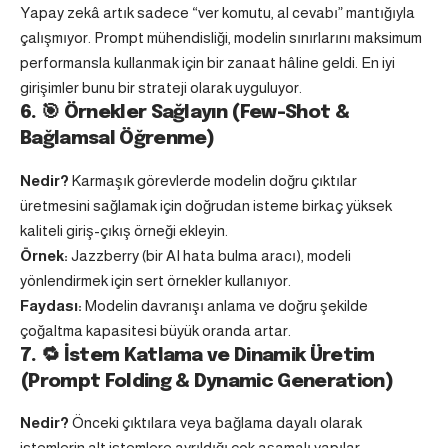
Yapay zekâ artık sadece “ver komutu, al cevabı” mantığıyla
çalışmıyor. Prompt mühendisliği, modelin sınırlarını maksimum
performansla kullanmak için bir zanaat hâline geldi. En iyi
girişimler bunu bir strateji olarak uyguluyor.
6. 🎯 Örnekler Sağlayın (Few-Shot &
Bağlamsal Öğrenme)
Nedir?
Karmaşık görevlerde modelin doğru çıktılar
üretmesini sağlamak için doğrudan isteme birkaç yüksek
kaliteli giriş-çıkış örneği ekleyin.
Örnek:
Jazzberry (bir AI hata bulma aracı), modeli
yönlendirmek için sert örnekler kullanıyor.
Faydası:
Modelin davranışı anlama ve doğru şekilde
çoğaltma kapasitesi büyük oranda artar.
7. 🔁 İstem Katlama ve Dinamik Üretim
(Prompt Folding & Dynamic Generation)
Nedir?
Önceki çıktılara veya bağlama dayalı olarak
istemlerin alt istemlere ayrıldığı çok aşamalı yapılar