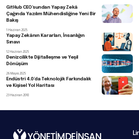
GitHub CEO’sundan Yapay Zekâ
Çağında Yazılım Mühendisliğine Yeni Bir
Bakış
1 Haziran 2025
Yapay Zekânın Kararları, İnsanlığın
Sınavı
12 Haziran 2025
Denizcilikte Dijitalleşme ve Yeşil
Dönüşüm
26 Mayıs 2025
Endüstri 4.0’da Teknolojik Farkındalık
ve Kişisel Yol Haritası
23 Haziran 2018
Li