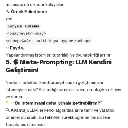
anlaması da o kadar kolay olur.
🔧
Örnek Etiketleme:
xml
Kopyala
Düzenle
<
onay
>evet
</
onay
>
<
sebep
>Çağrı politikaya uygun
</
sebep
>
✨
Fayda:
Yapılandırılmış istemler, tutarlılığı ve okunabilirliği artırır.
5. 🧠 Meta-Prompting: LLM Kendini
Geliştirsin!
Neden modelden kendi prompt’unuzu geliştirmesini
istemeyesiniz ki? Kullandığınız istemi verin, örnek çıktı ekleyin
ve sorun:
“Bu istemi nasıl daha iyi hale getirebilirim?”
🔍
Avantajı:
LLM’ler kendi algoritmalarını tanır ve yaratıcı
öneriler sunabilir. Bu teknikle, sürekli öğrenen bir sistem
tasarlamış olursunuz.