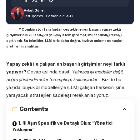
Aykut Güner
Last updated: 1 Haziran 2025 20:18
Y Combinator tarafından desteklenen en başarılı yapay zekâ
girişimlerinin kullandığı 11 gelişmiş istem (prompt) mühendisliği tekniği
açıklandı. Bu teknikler, LLM’lerle daha doğru, hızlı ve anlamlı sonuçlar
üretmenin anahtarı.
Yapay zekâ ile çalışan en başarılı girişimler neyi farklı
yapıyor?
Cevap aslında basit:
Yalnızca iyi modeller değil,
doğru yönlendirmeler (prompting) kullanıyorlar.
. Biz de bu
yazıda, büyük dil modelleriyle (LLM) çalışan herkesin işine
yarayacak stratejileri sadeleştirerek anlatıyoruz.
Contents
1. 🎯 Aşırı Spesifik ve Detaylı Olun: “Yönetici
Yaklaşımı”