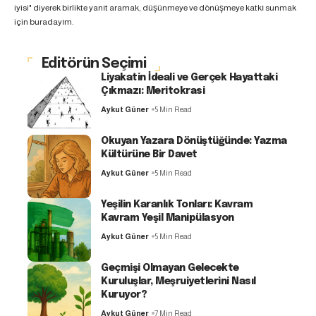
iyisi" diyerek birlikte yanıt aramak, düşünmeye ve dönüşmeye katkı sunmak
için buradayım.
Editörün Seçimi
Liyakatin İdeali ve Gerçek Hayattaki
Çıkmazı: Meritokrasi
Aykut Güner
5 Min Read
Okuyan Yazara Dönüştüğünde: Yazma
Kültürüne Bir Davet
Aykut Güner
5 Min Read
Yeşilin Karanlık Tonları: Kavram
Kavram Yeşil Manipülasyon
Aykut Güner
5 Min Read
Geçmişi Olmayan Gelecekte
Kuruluşlar, Meşruiyetlerini Nasıl
Kuruyor?
Aykut Güner
7 Min Read