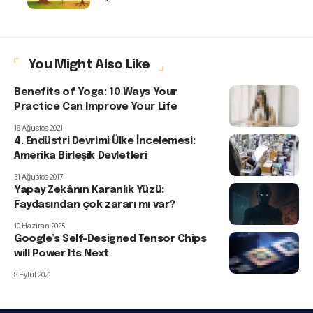
You Might Also Like
Benefits of Yoga: 10 Ways Your
Practice Can Improve Your Life
18 Ağustos 2021
4. Endüstri Devrimi Ülke İncelemesi:
Amerika Birleşik Devletleri
31 Ağustos 2017
Yapay Zekânın Karanlık Yüzü:
Faydasından çok zararı mı var?
10 Haziran 2025
Google’s Self-Designed Tensor Chips
will Power Its Next
8 Eylül 2021