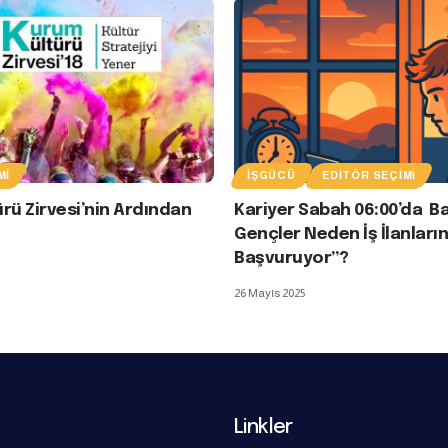
MI
İŞGÜCÜ
EDITÖR SEÇIMI
rü Zirvesi’nin Ardından
Kariyer Sabah 06:00’da Ba
Gençler Neden İş İlanları
Başvuruyor”?
26 Mayıs 2025
Linkler