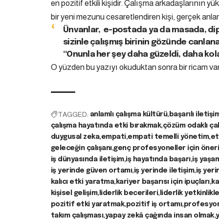
en pozitif etkili kişidir. Çalışma arkadaşlarının yü
bir yeni mezunu cesaretlendiren kişi, gerçek anlam
Ünvanlar, e-postada ya da masada, dipl
sizinle çalışmış birinin gözünde canlan
“Onunla her şey daha güzeldi, daha kol
O yüzden bu yazıyı okuduktan sonra bir ricam var
TAGGED:
anlamlı çalışma kültürü
başarılı iletiş
çalışma hayatında etki bırakmak
çözüm odaklı ça
duygusal zeka
empati
empati temelli yönetim
et
geleceğin çalışanı
genç profesyoneller için öneri
iş dünyasında iletişim
iş hayatında başarı
iş yaşa
iş yerinde güven ortamı
iş yerinde iletişim
iş yeri
kalıcı etki yaratma
kariyer başarısı için ipuçları
ka
kişisel gelişim
liderlik becerileri
liderlik yetkinlikle
pozitif etki yaratmak
pozitif iş ortamı
profesyon
takım çalışması
yapay zekâ çağında insan olmak
y