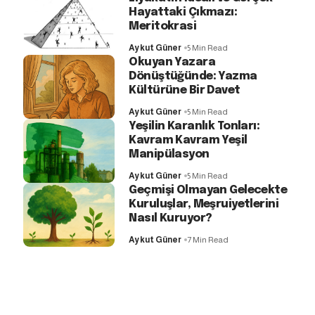
Hayattaki Çıkmazı:
Meritokrasi
Aykut Güner
5 Min Read
Okuyan Yazara
Dönüştüğünde: Yazma
Kültürüne Bir Davet
Aykut Güner
5 Min Read
Yeşilin Karanlık Tonları:
Kavram Kavram Yeşil
Manipülasyon
Aykut Güner
5 Min Read
Geçmişi Olmayan Gelecekte
Kuruluşlar, Meşruiyetlerini
Nasıl Kuruyor?
Aykut Güner
7 Min Read