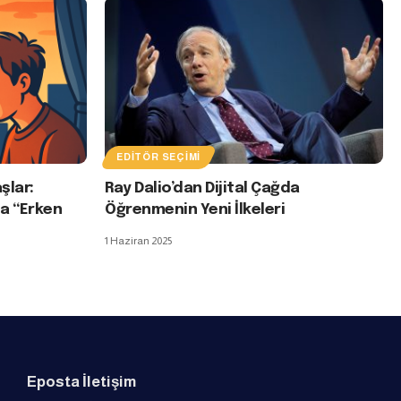
EDITÖR SEÇIMI
şlar:
Ray Dalio’dan Dijital Çağda
na “Erken
Öğrenmenin Yeni İlkeleri
1 Haziran 2025
Eposta İletişim