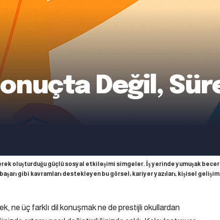
onuçta Değil, Sür
elerek oluşturduğu güçlü sosyal etkileşimi simgeler. İş yerinde yumuşak becer
 başarı gibi kavramları destekleyen bu görsel; kariyer yazıları, kişisel gelişim 
ek, ne üç farklı dil konuşmak ne de prestijli okullardan