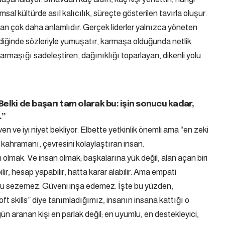
sal kültürde asıl kalıcılık, süreçte gösterilen tavırla oluşur.
n çok daha anlamlıdır. Gerçek liderler yalnızca yöneten
eldiğinde sözleriyle yumuşatır, karmaşa olduğunda netlik
r. Karmaşığı sadeleştiren, dağınıklığı toparlayan, dikenli yolu
 Belki de başarı tam olarak bu: işin sonucu kadar,
.”
 ve iyi niyet bekliyor. Elbette yetkinlik önemli ama “en zeki
l kahramanı, çevresini kolaylaştıran insan.
olmak. Ve insan olmak; başkalarına yük değil, alan açan biri
ir, hesap yapabilir, hatta karar alabilir. Ama empati
u sezemez. Güveni inşa edemez. İşte bu yüzden,
t skills” diye tanımladığımız, insanın insana kattığı o
 aranan kişi en parlak değil; en uyumlu, en destekleyici,