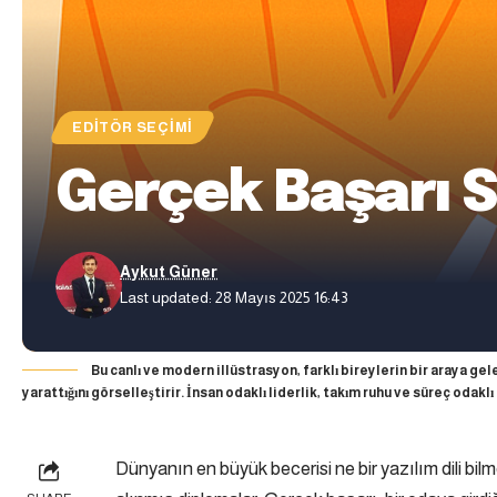
EDITÖR SEÇIMI
Gerçek Başarı S
Aykut Güner
Last updated: 28 Mayıs 2025 16:43
Bu canlı ve modern illüstrasyon, farklı bireylerin bir araya g
yarattığını görselleştirir. İnsan odaklı liderlik, takım ruhu ve süreç odaklı
Dünyanın en büyük becerisi ne bir yazılım dili bilm