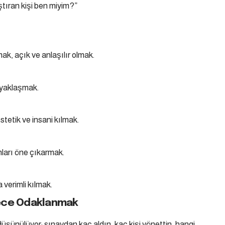
ştıran kişi ben miyim?”
k, açık ve anlaşılır olmak.
e yaklaşmak.
tetik ve insani kılmak.
anları öne çıkarmak.
 verimli kılmak.
rece Odaklanmak
üşünülüyor: sınavdan kaç aldın, kaç kişi yönettin, hangi