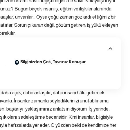
inizde ortamı nasıl değiştirdiğinizde saklı. Kolaylaştırıyor
uz? Bugün birçok insan iş, eğitim ve ilişkiler alanında
r, maaşlar, unvanlar… Oysa çoğu zaman göz ardı ettiğimiz bir
 hatırlar. Sorun çıkaran değil, çözüm getiren; iş yükü ekleyen
ırakılır.
Bilginizden Çok, Tavrınız Konuşur
 daha açık, daha anlaşılır, daha insani hâle getirmek
unvanla. İnsanlar zamanla söylediklerinizi unutabilir ama
en, başarıyı yaklaşımınız anlatsın diyorum. İş yerinde,
ık olanı sadeleştirme becerisidir. Kimi insanlar, bilgisiyle
ıyla hafızalarda yer eder. O yüzden belki de kendimize her