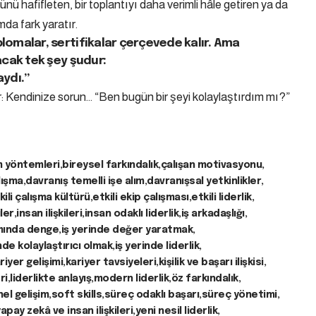
künü hafifleten, bir toplantıyı daha verimli hâle getiren ya da
da fark yaratır.
omalar, sertifikalar çerçevede kalır. Ama
acak tek şey şudur:
aydı.”
: Kendinize sorun… “Ben bugün bir şeyi kolaylaştırdım mı?”
im yöntemleri
bireysel farkındalık
çalışan motivasyonu
lışma
davranış temelli işe alım
davranışsal yetkinlikler
kili çalışma kültürü
etkili ekip çalışması
etkili liderlik
ler
insan ilişkileri
insan odaklı liderlik
iş arkadaşlığı
mında denge
iş yerinde değer yaratmak
nde kolaylaştırıcı olmak
iş yerinde liderlik
riyer gelişimi
kariyer tavsiyeleri
kişilik ve başarı ilişkisi
ri
liderlikte anlayış
modern liderlik
öz farkındalık
el gelişim
soft skills
süreç odaklı başarı
süreç yönetimi
apay zekâ ve insan ilişkileri
yeni nesil liderlik