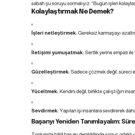
sabah şu soruyu sormalıyız: “Bugün işleri kolayla
Kolaylaştırmak Ne Demek?
İşleri netleştirmek:
Gereksiz karmaşayı azaltma
İletişimi yumuşatmak:
Sertlik yerine empati il
Güzelleştirmek:
Sadece çözmek değil, süreci es
Yüceltmek:
Kendini değil, birlikte çalıştığın ins
Sevdirmek:
Yapılan işi insanlara sevdirerek daha
Başarıyı Yeniden Tanımlayalım: Sü
Toplumda hâlâ başarı denildiğinde sonuç odaklı d