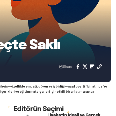
eçte Saklı
Share
ilerin—özellikle empati, güven ve iş birliği—nasıl pozitif bir atmosfer
içerikleri ve eğitim materyalleri için etkili bir anlatım aracıdır.
Editörün Seçimi
Liyakatin İdeali ve Gerçek