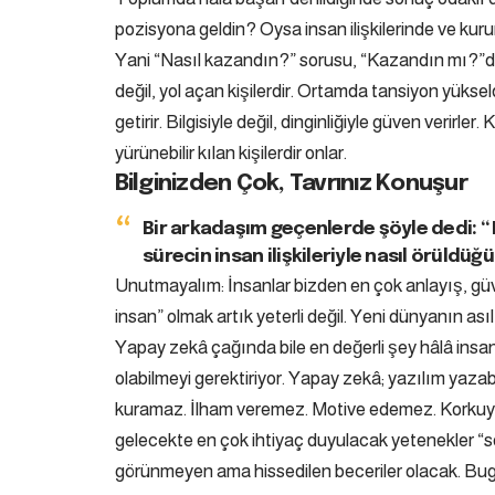
pozisyona geldin? Oysa insan ilişkilerinde ve kurum
Yani “Nasıl kazandın?” sorusu, “Kazandın mı?”da
değil, yol açan kişilerdir. Ortamda tansiyon yüks
getirir. Bilgisiyle değil, dinginliğiyle güven verirle
yürünebilir kılan kişilerdir onlar.
Bilginizden Çok, Tavrınız Konuşur
Bir arkadaşım geçenlerde şöyle dedi:
“
sürecin insan ilişkileriyle nasıl örüldüğü
Unutmayalım: İnsanlar bizden en çok anlayış, güven
insan” olmak artık yeterli değil. Yeni dünyanın ası
Yapay zekâ çağında bile en değerli şey hâlâ insan 
olabilmeyi gerektiriyor. Yapay zekâ; yazılım yazabil
kuramaz. İlham veremez. Motive edemez. Korkuy
gelecekte en çok ihtiyaç duyulacak yetenekler “sof
görünmeyen ama hissedilen beceriler olacak. Bugün