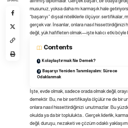
alınmış diplomalar. Gerçek başarı, bir odaya girdiğ
SHARE
musunuz, yoksa daha mı karmaşık hale getiriyorsun
“başarıyı” dışsal niteliklerle ölçüyor: sertifikala
gerçek var: İnsanlar, onlara nasıl hissettirdiğinizi
değil, yük hafifleten olmak—işte kalıcı etki böyle b
Contents
Kolaylaştırmak Ne Demek?
Başarıyı Yeniden Tanımlayalım: Sürece
Odaklanmak
İşte, evde olmak, sadece orada olmak değil; orayı
demektir. Bu, ne bir sertifikayla ölçülür ne de bir 
onlara nasıl hissettirdiğinizi unutmazlar. Bu yüzd
okulda ya da bir toplulukta… Gerçek liderlik, karmaş
değil; duruşu, nezaketi ve çözüm odaklı yaklaşım