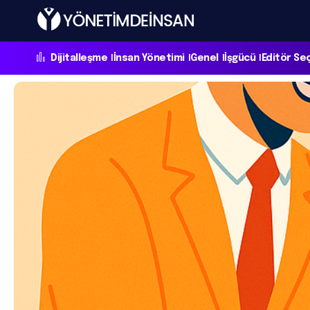
Dijitalleşme
İnsan Yönetimi
Genel
İşgücü
Editör Se