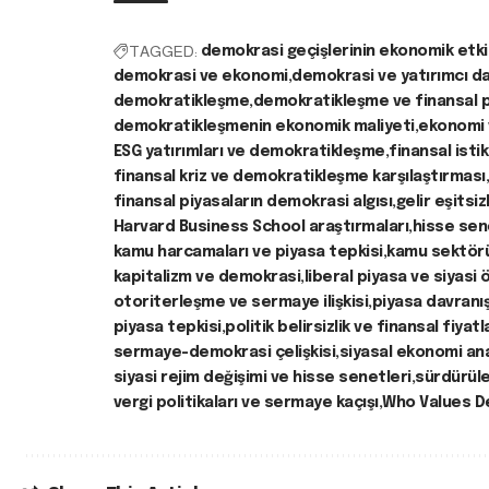
TAGGED:
demokrasi geçişlerinin ekonomik etki
demokrasi ve ekonomi
demokrasi ve yatırımcı da
demokratikleşme
demokratikleşme ve finansal p
demokratikleşmenin ekonomik maliyeti
ekonomi 
ESG yatırımları ve demokratikleşme
finansal isti
finansal kriz ve demokratikleşme karşılaştırması
finansal piyasaların demokrasi algısı
gelir eşitsizl
Harvard Business School araştırmaları
hisse sen
kamu harcamaları ve piyasa tepkisi
kamu sektör
kapitalizm ve demokrasi
liberal piyasa ve siyasi 
otoriterleşme ve sermaye ilişkisi
piyasa davranı
piyasa tepkisi
politik belirsizlik ve finansal fiyat
sermaye-demokrasi çelişkisi
siyasal ekonomi ana
siyasi rejim değişimi ve hisse senetleri
sürdürüleb
vergi politikaları ve sermaye kaçışı
Who Values 