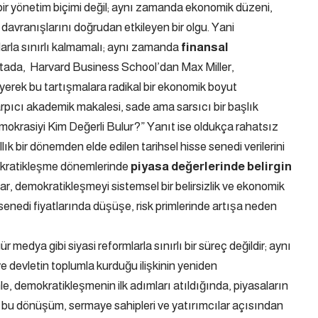
bir yönetim biçimi değil; aynı zamanda ekonomik düzeni,
davranışlarını doğrudan etkileyen bir olgu. Yani
larla sınırlı kalmamalı; aynı zamanda
finansal
oktada, Harvard Business School’dan Max Miller,
yerek bu tartışmalara radikal bir ekonomik boyut
arpıcı akademik makalesi, sade ama sarsıcı bir başlık
okrasiyi Kim Değerli Bulur?” Yanıt ise oldukça rahatsız
lık bir dönemden elde edilen tarihsel hisse senedi verilerini
mokratikleşme dönemlerinde
piyasa değerlerinde belirgin
r, demokratikleşmeyi sistemsel bir belirsizlik ve ekonomik
 senedi fiyatlarında düşüşe, risk primlerinde artışa neden
edya gibi siyasi reformlarla sınırlı bir süreç değildir; aynı
devletin toplumla kurduğu ilişkinin yeniden
e, demokratikleşmenin ilk adımları atıldığında, piyasaların
kü bu dönüşüm, sermaye sahipleri ve yatırımcılar açısından