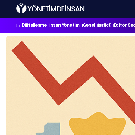
Dijitalleşme
İnsan Yönetimi
Genel
İşgücü
Editör Se