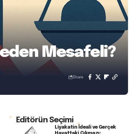
Neden Mesafeli?
Share
Editörün Seçimi
Liyakatin İdeali ve Gerçek
Hayattaki Çıkmazı: