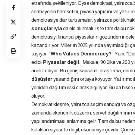
etrafında şekilleniyor. Oysa demokrasi, yalnızca 
sermayenin hareketini, piyasa yapısını ve yatırım 
demokrasiye dair tartışmalar, yalnızca politik hak
sonuçlarıyla
da ele alınmalı. İşte tam da bu n
demokrasiyi finansal piyasaların gözünden incele
kazandırıyor. Miller’ın 2025 yılında yayımladığı ç
taşıyor:
“Who Values Democracy?”
Yani, “Dem
edici:
Piyasalar değil.
Makale, 90 ülke ve 200 yıl
analiz ediyor. Bu geniş kapsamlı araştırma, de
düşüşler
yaşandığını ortaya koyuyor. Yatırımcıla
yeniden dağıtım riski olarak algılıyor. Bu da hisse
oluyor.
Demokratikleşme, yalnızca seçim sandığı ve özgür m
zamanda ekonomik düzenin, servet dağılımının ve 
yapılandırılması anlamına gelir. Tam da bu nedenl
kulakları siyasete değil, ekonomiye çevrilir. Çün