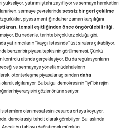
i yükseliyor, yatırım iştahı zayıflıyor ve sermaye hareketleri
utlanırken, sermaye çevrelerinde
sessiz bir geri çekilme
 özgürlükler, piyasa mantığında her zaman karşılığını
stikrarı, temsil eşitliğinden önce öngörülebilirliği
,
siyor. Bu nedenle, tarihte birçok kez olduğu gibi,
 yatırımcıların “kaygı listesinde” üst sıralara çıkabiliyor.
nde benzer bir piyasa tepkisinin görülmemesi. Çünkü
in kontrolü altında gerçekleşiyor. Bu da regülasyonların
nleneceği ve sermayeye yönelik müdahalelerin
olarak, otoriterleşme piyasalar açısından
daha
 olarak algılanıyor. Bu bulgu, demokrasinin “iyi” bir rejim
erler hiyerarşisini gözler önüne seriyor.
l sistemlere olan mesafesini cesurca ortaya koyuyor.
inde, demokrasiyi tehdit olarak görebiliyor. Bu, aslında
iri. Ancak bu tabloyu değiştirmek mümkün.