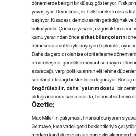
dönemlerde belirgin bir düşüş gösteriyor. Risk prim
yavaşlıyor. Demokrasi, bir halk hareketi olarak k
başlıyor. Kısacası, demokrasinin getirdiği hak ve
bulmayabilir. Çünkü piyasalar, özgürlükten önce
i
kamu yararından önce
şirket bilançolarını
önem
demokrasi umutlarıyla büyüyen toplumlar, aynı anda
Daha da çarpıcı olan ise otoriterleşme dönemleri
otoriterleşme, genellikle mevcut sermaye elitlerin
azalacağı, vergi politikalarının elit lehine düze
sınırlandırılacağı beklentisini doğuruyor. Sonuç 
öngörülebilir, daha “yatırım dostu”
bir zemin
olduğu inancını sarsmasa da, finansal sistemin değ
Özetle;
Max Miller’ın çalışması, finansal dünyanın siyasa
Sermaye, kısa vadeli getiri beklentileriyle çeliştiğ
modern kapitalizmin en kırılgan çelişkilerinden b