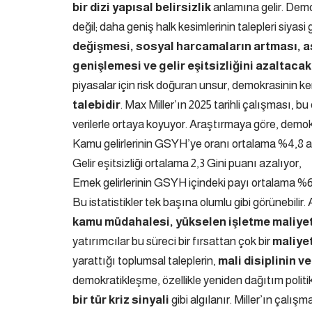
bir dizi yapısal belirsizlik
anlamına gelir. Demok
değil; daha geniş halk kesimlerinin talepleri siyas
değişmesi, sosyal harcamaların artması, as
genişlemesi ve gelir eşitsizliğini azaltac
piyasalar için risk doğuran unsur, demokrasinin k
talebidir
. Max Miller’ın 2025 tarihli çalışması, 
verilerle ortaya koyuyor. Araştırmaya göre, demok
Kamu gelirlerinin GSYH’ye oranı ortalama %4,8 ar
Gelir eşitsizliği ortalama 2,3 Gini puanı azalıyor,
Emek gelirlerinin GSYH içindeki payı ortalama %6,
Bu istatistikler tek başına olumlu gibi görünebilir
kamu müdahalesi, yükselen işletme maliyetl
yatırımcılar bu süreci bir fırsattan çok bir
maliye
yarattığı toplumsal taleplerin,
mali disiplinin 
demokratikleşme, özellikle yeniden dağıtım politi
bir tür kriz sinyali
gibi algılanır. Miller’ın çalı