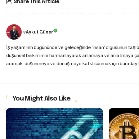
Share This Article
Aykut Güner
By
İş yaşamının bugününde ve geleceğinde 'insan' olgusunun taşı
düşünsel birikimimle harmanlayarak anlamaya ve anlatmaya çalış
aramak, düşünmeye ve dönüşmeye katkı sunmak için buradayı
You Might Also Like