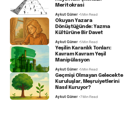
Meritokrasi
Aykut Güner
5 Min Read
Okuyan Yazara
Dönüştüğünde: Yazma
Kültürüne Bir Davet
Aykut Güner
5 Min Read
Yeşilin Karanlık Tonları:
Kavram Kavram Yeşil
Manipülasyon
Aykut Güner
5 Min Read
Geçmişi Olmayan Gelecekte
Kuruluşlar, Meşruiyetlerini
Nasıl Kuruyor?
Aykut Güner
7 Min Read