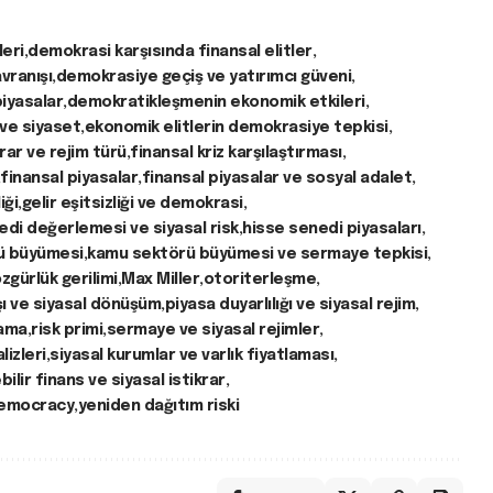
leri
demokrasi karşısında finansal elitler
vranışı
demokrasiye geçiş ve yatırımcı güveni
iyasalar
demokratikleşmenin ekonomik etkileri
ve siyaset
ekonomik elitlerin demokrasiye tepkisi
krar ve rejim türü
finansal kriz karşılaştırması
finansal piyasalar
finansal piyasalar ve sosyal adalet
iği
gelir eşitsizliği ve demokrasi
edi değerlemesi ve siyasal risk
hisse senedi piyasaları
ü büyümesi
kamu sektörü büyümesi ve sermaye tepkisi
özgürlük gerilimi
Max Miller
otoriterleşme
şı ve siyasal dönüşüm
piyasa duyarlılığı ve siyasal rejim
lama
risk primi
sermaye ve siyasal rejimler
lizleri
siyasal kurumlar ve varlık fiyatlaması
ilir finans ve siyasal istikrar
Democracy
yeniden dağıtım riski