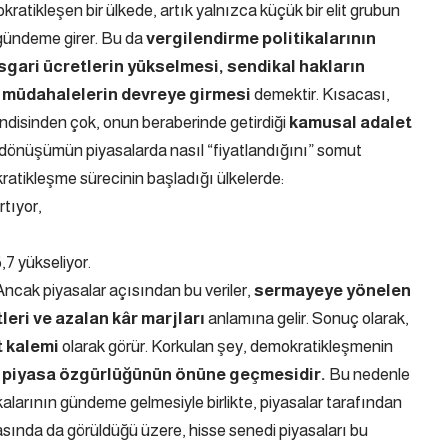
ratikleşen bir ülkede, artık yalnızca küçük bir elit grubun
i gündeme girer. Bu da
vergilendirme politikalarının
gari ücretlerin yükselmesi, sendikal hakların
ak müdahalelerin devreye girmesi
demektir. Kısacası,
endisinden çok, onun beraberinde getirdiği
kamusal adalet
bu dönüşümün piyasalarda nasıl “fiyatlandığını” somut
ratikleşme sürecinin başladığı ülkelerde:
tıyor,
7 yükseliyor.
. Ancak piyasalar açısından bu veriler,
sermayeye yönelen
eri ve azalan kâr marjları
anlamına gelir. Sonuç olarak,
t kalemi
olarak görür. Korkulan şey, demokratikleşmenin
ve piyasa özgürlüğünün önüne geçmesidir.
Bu nedenle
kalarının gündeme gelmesiyle birlikte, piyasalar tarafından
şmasında da görüldüğü üzere, hisse senedi piyasaları bu