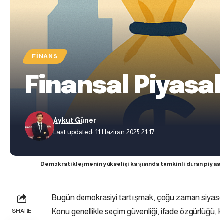
FINANS
Finansal Piyas
Aykut Güner
Last updated: 11 Haziran 2025 21:17
Demokratikleşmenin yükselişi karşısında temkinli duran piya
Bugün demokrasiyi tartışmak, çoğu zaman siyaset 
Konu genellikle seçim güvenliği, ifade özgürlüğü, 
SHARE