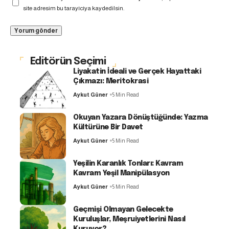
site adresim bu tarayıcıya kaydedilsin.
Editörün Seçimi
Liyakatin İdeali ve Gerçek Hayattaki
Çıkmazı: Meritokrasi
Aykut Güner
5 Min Read
Okuyan Yazara Dönüştüğünde: Yazma
Kültürüne Bir Davet
Aykut Güner
5 Min Read
Yeşilin Karanlık Tonları: Kavram
Kavram Yeşil Manipülasyon
Aykut Güner
5 Min Read
Geçmişi Olmayan Gelecekte
Kuruluşlar, Meşruiyetlerini Nasıl
Kuruyor?