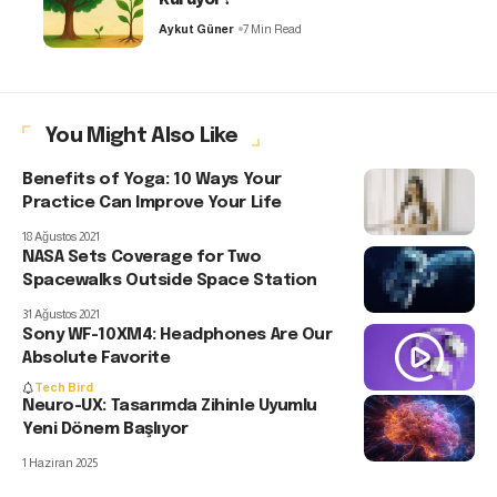
Aykut Güner
7 Min Read
You Might Also Like
Benefits of Yoga: 10 Ways Your
Practice Can Improve Your Life
18 Ağustos 2021
NASA Sets Coverage for Two
Spacewalks Outside Space Station
31 Ağustos 2021
Sony WF-10XM4: Headphones Are Our
Absolute Favorite
Tech Bird
Neuro-UX: Tasarımda Zihinle Uyumlu
Yeni Dönem Başlıyor
1 Haziran 2025