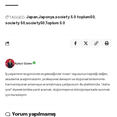
TAGGED:
Japan
Japonya
society 5.0 toplum50
society 50
society50
Toplum 5.0
Aykut Güner
İş yaşamının bugününde ve geleceğinde 'insan' olgusunun taşıdığı değeri;
akademik araştırmalarım, profesyonel deneyim ve düşünsel birikimimle
harmanlayarak anlamaya ve anlatmaya çalışıyorum. Bu platformda, "daha
iyisi" diyerek birlikte yanıt aramak, düşünmeye ve dönüşmeye katkı sunmak
için buradayım.
Yorum yapılmamış