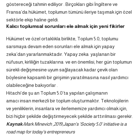
göstereceği tahmin ediliyor . Birçokları gibi
İngiltere ve
Fransa’da
hükümet, toplumun tümünü ileriye taşımak için özel
sektörle ekip haline geldi.
Kalıcı toplumsal sorunları ele almak için yeni fikirler
Hükümet ve özel ortaklıkla birlikte, Toplum 5.0, toplumu
sarsmaya devam eden sorunları ele almak için yapay
zeka’dan yararlanmaktadır. Yapay zeka
yaşlanan bir
nüfusun, kirliliğin
tuzaklarına ve en önemlisi, her gün toplumun
sürekli değişmesine uyum sağlayacak
kadar çevik
olan
böylesine kapsamlı bir girişimin yaratılmasına nasıl yardımcı
olabileceğine bakıyorlar .
Hitachi’de şu an Toplum 5.0’ta
yapılan çalışmanın
amacı insan merkezli bir toplum oluşturmaktır. Teknolojilerin
ve yeniliklerin, insanlara ve ilerlememize yardımcı olmak için,
bizi hiçbir şekilde değiştirmeyecek şekilde arttırılması gerekir.
Kaynak:
Mark Minevich ,2019,Japan’s ‘Society 5.0’ initiative is a
road map for today’s entrepreneurs