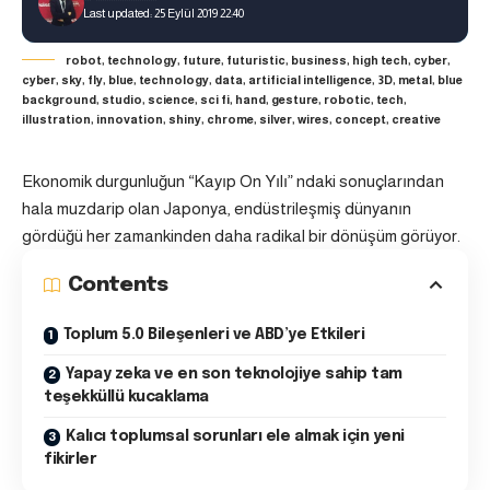
Last updated: 25 Eylül 2019 22:40
robot, technology, future, futuristic, business, high tech, cyber,
cyber, sky, fly, blue, technology, data, artificial intelligence, 3D, metal, blue
background, studio, science, sci fi, hand, gesture, robotic, tech,
illustration, innovation, shiny, chrome, silver, wires, concept, creative
Ekonomik durgunluğun “Kayıp On Yılı” ndaki sonuçlarından
hala muzdarip olan Japonya, endüstrileşmiş dünyanın
gördüğü her zamankinden daha radikal bir dönüşüm görüyor.
Contents
Toplum 5.0 Bileşenleri ve ABD’ye Etkileri
Yapay zeka ve en son teknolojiye sahip tam
teşekküllü kucaklama
Kalıcı toplumsal sorunları ele almak için yeni
fikirler