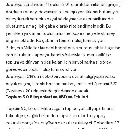
Japonya tarafından
“Toplum 5.0”
olarak tanımlanan girişim,
dördüncü sanayi devriminin teknolojik yeniliklerini bütünüyle
birleştirerek yeni bir sosyal sözleşme ve ekonomik model
oluşturma amaçlı bir çaba olarak nitelendirmektedir. Bu
yenilikleri yaşlanan toplumunun her köşesine yerleştirmeyi
öngörmektedir. Bu çabanın temelini oluşturmak, yeni
Birleşmiş Milletler küresel hedefleri ve sürdürülebilirlik için bir
zorunluluktur. Japonya, kendi sözleriyle “süper akıllı” bir
toplum ve dünyanın geri kalanı için bir yol haritası görevi
görecek bir toplum oluşturmak istiyor.
Japonya, 2019’da ilk G20 zirvesine ev sahipliği yaptı ve bu
büyük girişim, Hitachi başkanının başkanlık ettiği resmi B20
(Business 20) zirvesinde gündemde olacak.
Toplum 5.0 Bileşenleri ve ABD’ye Etkileri
Toplum 5.0, bir dizi kilit ayağa hitap ediyor: altyapı, finans
teknolojisi, sağlık hizmetleri, lojistik ve elbette yapay
zeka. Japonya’da büyüyen pazarlar etkileyici. Robotikte 87