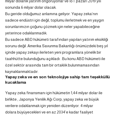
milyar dolarlık yatırım öngörüyorlar
ve IoT pazarı 2019 yılı
sonunda 6 milyar dolar olacak.
Bu geride olduğumuz anlamına geliyor. Yapay zeka’nın
sadece endüstri için değil, toplumu ilerletmek ve en yaygın
sorunlarımızın çoğunu çözmek için neler yapabileceğine
yeterince odaklanmadık.
Bu sadece ABD hükümeti tarafından yapılan yatırım eksikliği
sorunu değil. Amerika Savunma Bakanlığı
önümüzdeki beş yıl
içinde yapay zekayı ilerleten yeni programlara yönelik
bir
taahhütte bulunduğunu açıkladı . Bu konu ABD hükümeti ile
özel sektör arasında tam bir ortaklık bulunmamasından
kaynaklanmaktadır.
Yapay zeka ve en son teknolojiye sahip tam teşekküllü
kucaklama
Yapay zeka finansmanı için hükümetin
1,44 milyar dolar
ile
birlikte , Japonya Yenilik Ağı Corp, yapay zeka ve büyük
verilere odaklanmak için yeniden düzenliyor.
4 milyar
dolara
büyüyecekleri ve en az 2034’e kadar faaliyet