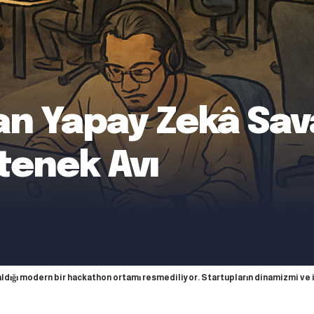
n Yapay Zekâ Sava
tenek Avı
aldığı modern bir hackathon ortamı resmediliyor. Startupların dinamizmi ve iş