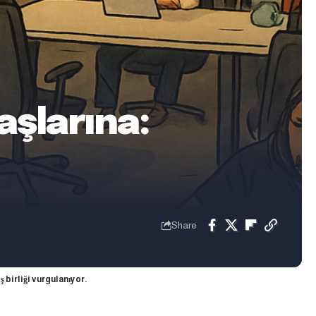
şlarına:
Share
 birliği vurgulanıyor.