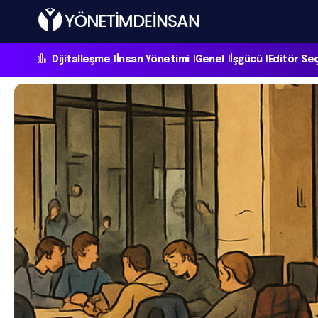
Dijitalleşme
İnsan Yönetimi
Genel
İşgücü
Editör Se