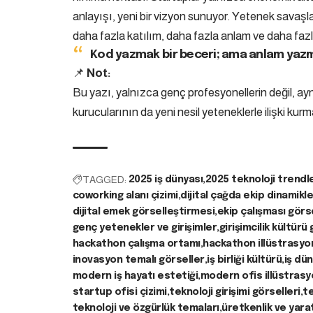
anlayışı, yeni bir vizyon sunuyor. Yetenek savaşl
daha fazla katılım, daha fazla anlam ve daha faz
Kod yazmak bir beceri; ama anlam yazma
📌
Not:
Bu yazı, yalnızca genç profesyonellerin değil, aynı
kurucularının da yeni nesil yeteneklerle ilişki kur
TAGGED:
2025 iş dünyası
2025 teknoloji trendle
coworking alanı çizimi
dijital çağda ekip dinamikle
dijital emek görselleştirmesi
ekip çalışması görse
genç yetenekler ve girişimler
girişimcilik kültürü
hackathon çalışma ortamı
hackathon illüstrasyo
inovasyon temalı görseller
iş birliği kültürü
iş dü
modern iş hayatı estetiği
modern ofis illüstras
startup ofisi çizimi
teknoloji girişimi görselleri
te
teknoloji ve özgürlük temaları
üretkenlik ve yarat