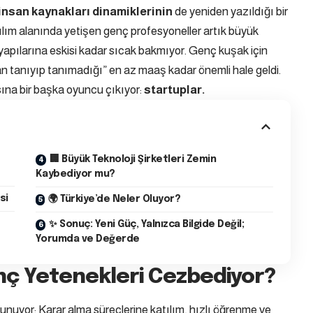
insan kaynakları dinamiklerinin
de yeniden yazıldığı bir
ılım alanında yetişen genç profesyoneller artık büyük
 yapılarına eskisi kadar sıcak bakmıyor. Genç kuşak için
 alan tanıyıp tanımadığı” en az maaş kadar önemli hale geldi.
sına bir başka oyuncu çıkıyor:
startuplar.
🏢 Büyük Teknoloji Şirketleri Zemin
Kaybediyor mu?
si
🌍 Türkiye’de Neler Oluyor?
✨ Sonuç: Yeni Güç, Yalnızca Bilgide Değil;
Yorumda ve Değerde
nç Yetenekleri Cezbediyor?
sunuyor: Karar alma süreçlerine katılım, hızlı öğrenme ve