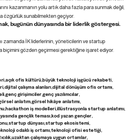
arını kazanmanın yolu artık daha fazla para sunmak değil;
la özgürlük sunabilmekten geçiyor.
k, bugünün dünyasında bir liderlik göstergesi.
 zamanda İK liderlerinin, yöneticilerin ve startup
ma biçimini gözden geçirmesi gerektiğine işaret ediyor.
ri
açık ofis kültürü
büyük teknoloji işgücü rekabeti
ri
dijital çalışma alanları
dijital dönüşüm ofis ortamı
li
genç girişimciler
genç yazılımcılar
 görsel anlatım
görsel hikâye anlatımı
nu
hackathon iş modelleri
illüstrasyonla startup anlatımı
nyasında gençlik teması
kod yazan gençler
yonu
startup dünyası
startup ekosistemi
knoloji odaklı iş ortamı
teknoloji ofisi estetiği
ıcılık
uzaktan çalışmaya uygun ortamlar