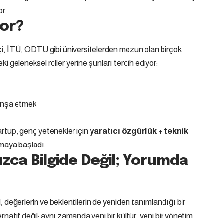
or.
yor?
içi, İTÜ, ODTÜ gibi üniversitelerden mezun olan birçok
eki geleneksel roller yerine şunları tercih ediyor:
 inşa etmek
rtup, genç yetenekler için
yaratıcı özgürlük + teknik
nmaya başladı.
ızca Bilgide Değil; Yorumda
l, değerlerin ve beklentilerin de yeniden tanımlandığı bir
natif değil; aynı zamanda yeni bir kültür, yeni bir yönetim