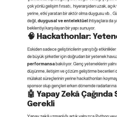
çok yönlü gelişim fırsatı, hiyerarşiden uzak, açık
yerine, etki yaratan bir aktör olma duygusu vb… 
değil,
duygusal ve entelektüel
ihtiyaçlara da y
beklentiyi karşılayan bir yapı sunuyor.
🧠 Hackathonlar: Yeten
Eskiden sadece geliştiricilerin yarıştığı etkinlikle
de büyük şirketler için doğrudan bir yetenek ha
performansa
bakılıyor. Genç yeteneklerin yalnız
düşünme, iletişim ve çözüm geliştirme becerileri de
mülakat süreçlerinin yerine hackathonları koymaya
sponsor olup gençleri erken dönemde radarlarına 
🤖 Yapay Zekâ Çağında 
Gerekli
Yapay zekâ uzmanlığı artık yalnızca Python vey