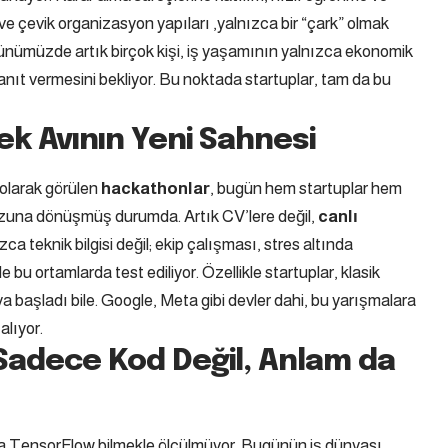
 ve çevik organizasyon yapıları ,yalnızca bir “çark” olmak
Günümüzde artık birçok kişi, iş yaşamının yalnızca ekonomik
anıt vermesini bekliyor. Bu noktada startuplar, tam da bu
ek Avının Yeni Sahnesi
r olarak görülen
hackathonlar
, bugün hem startuplar hem
vuzuna dönüşmüş durumda. Artık CV’lere değil,
canlı
ca teknik bilgisi değil; ekip çalışması, stres altında
 bu ortamlarda test ediliyor. Özellikle startuplar, klasik
 başladı bile. Google, Meta gibi devler dahi, bu yarışmalara
alıyor.
Sadece Kod Değil, Anlam da
a TensorFlow bilmekle ölçülmüyor. Bugünün iş dünyası,