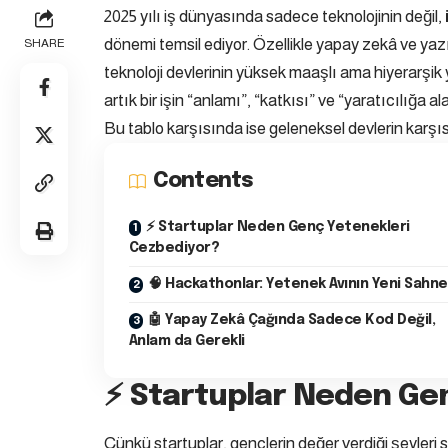
2025 yılı iş dünyasında sadece teknolojinin değil,
dönemi temsil ediyor. Özellikle yapay zekâ ve yaz
SHARE
teknoloji devlerinin yüksek maaşlı ama hiyerarşik
artık bir işin “anlamı”, “katkısı” ve “yaratıcılığa
Bu tablo karşısında ise geleneksel devlerin karşı
Contents
⚡ Startuplar Neden Genç Yetenekleri
Cezbediyor?
🧠 Hackathonlar: Yetenek Avının Yeni Sahne
🤖 Yapay Zekâ Çağında Sadece Kod Değil,
Anlam da Gerekli
⚡ Startuplar Neden Ge
Çünkü startuplar, gençlerin değer verdiği şeyleri 