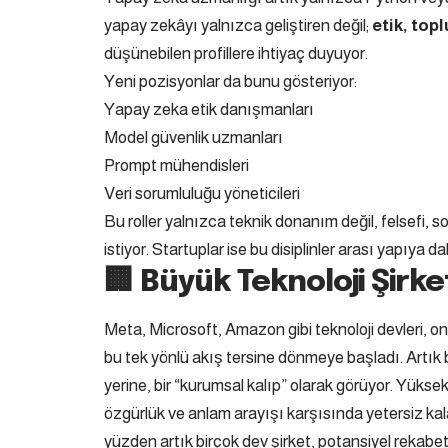
yapay zekâyı yalnızca geliştiren değil;
etik, top
düşünebilen profillere ihtiyaç duyuyor.
Yeni pozisyonlar da bunu gösteriyor:
Yapay zeka etik danışmanları
Model güvenlik uzmanları
Prompt mühendisleri
Veri sorumluluğu yöneticileri
Bu roller yalnızca teknik donanım değil, felsefi, s
istiyor. Startuplar ise bu disiplinler arası yapıya 
🏢 Büyük Teknoloji Şirk
Meta, Microsoft, Amazon gibi teknoloji devleri, o
bu tek yönlü akış tersine dönmeye başladı. Artık b
yerine, bir “kurumsal kalıp” olarak görüyor. Yüksek
özgürlük ve anlam arayışı karşısında yetersiz kal
yüzden artık birçok dev şirket, potansiyel rekabet