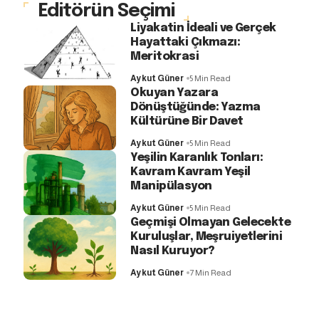
Editörün Seçimi
Liyakatin İdeali ve Gerçek
Hayattaki Çıkmazı:
Meritokrasi
Aykut Güner
5 Min Read
Okuyan Yazara
Dönüştüğünde: Yazma
Kültürüne Bir Davet
Aykut Güner
5 Min Read
Yeşilin Karanlık Tonları:
Kavram Kavram Yeşil
Manipülasyon
Aykut Güner
5 Min Read
Geçmişi Olmayan Gelecekte
Kuruluşlar, Meşruiyetlerini
Nasıl Kuruyor?
Aykut Güner
7 Min Read