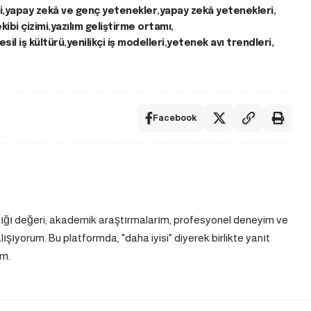
i
yapay zekâ ve genç yetenekler
yapay zekâ yetenekleri
kibi çizimi
yazılım geliştirme ortamı
esil iş kültürü
yenilikçi iş modelleri
yetenek avı trendleri
Facebook
dığı değeri; akademik araştırmalarım, profesyonel deneyim ve
ıyorum. Bu platformda, "daha iyisi" diyerek birlikte yanıt
m.