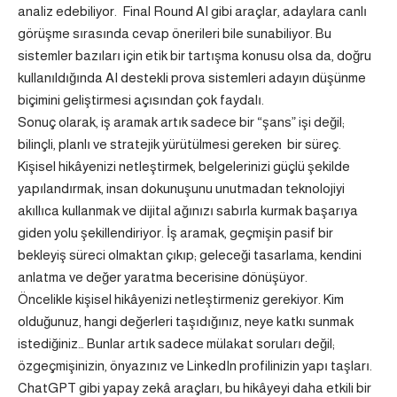
analiz edebiliyor. Final Round AI gibi araçlar, adaylara canlı
görüşme sırasında cevap önerileri bile sunabiliyor. Bu
sistemler bazıları için etik bir tartışma konusu olsa da, doğru
kullanıldığında AI destekli prova sistemleri adayın düşünme
biçimini geliştirmesi açısından çok faydalı.
Sonuç olarak, iş aramak artık sadece bir “şans” işi değil;
bilinçli, planlı ve stratejik yürütülmesi gereken bir süreç.
Kişisel hikâyenizi netleştirmek, belgelerinizi güçlü şekilde
yapılandırmak, insan dokunuşunu unutmadan teknolojiyi
akıllıca kullanmak ve dijital ağınızı sabırla kurmak başarıya
giden yolu şekillendiriyor. İş aramak, geçmişin pasif bir
bekleyiş süreci olmaktan çıkıp; geleceği tasarlama, kendini
anlatma ve değer yaratma becerisine dönüşüyor.
Öncelikle kişisel hikâyenizi netleştirmeniz gerekiyor. Kim
olduğunuz, hangi değerleri taşıdığınız, neye katkı sunmak
istediğiniz… Bunlar artık sadece mülakat soruları değil;
özgeçmişinizin, önyazınız ve LinkedIn profilinizin yapı taşları.
ChatGPT gibi yapay zekâ araçları, bu hikâyeyi daha etkili bir