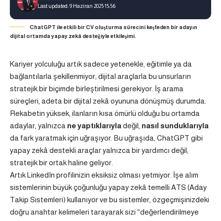
Last updated: 9 Haziran 2025 15:56
ChatGPT ile etkili bir CV oluşturma sürecini keşfeden bir adayın
dijital ortamda yapay zekâ desteğiyle etkileşimi.
Kariyer yolculuğu artık sadece yetenekle, eğitimle ya da
bağlantılarla şekillenmiyor; dijital araçlarla bu unsurların
stratejik bir biçimde birleştirilmesi gerekiyor. İş arama
süreçleri, adeta bir dijital zekâ oyununa dönüşmüş durumda.
Rekabetin yüksek, ilanların kısa ömürlü olduğu bu ortamda
adaylar, yalnızca
ne yaptıklarıyla
değil,
nasıl sunduklarıyla
da fark yaratmak için uğraşıyor. Bu uğraşıda, ChatGPT gibi
yapay zekâ destekli araçlar yalnızca bir yardımcı değil;
stratejik bir ortak haline geliyor.
Artık LinkedIn profilinizin eksiksiz olması yetmiyor. İşe alım
sistemlerinin büyük çoğunluğu yapay zekâ temelli ATS (Aday
Takip Sistemleri) kullanıyor ve bu sistemler, özgeçmişinizdeki
doğru anahtar kelimeleri tarayarak sizi “değerlendirilmeye