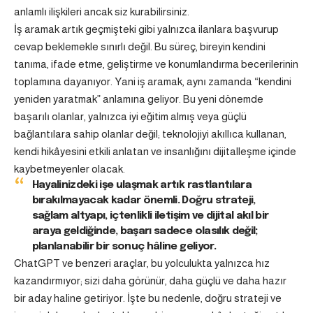
anlamlı ilişkileri ancak siz kurabilirsiniz.
İş aramak artık geçmişteki gibi yalnızca ilanlara başvurup
cevap beklemekle sınırlı değil. Bu süreç, bireyin kendini
tanıma, ifade etme, geliştirme ve konumlandırma becerilerinin
toplamına dayanıyor. Yani iş aramak, aynı zamanda “kendini
yeniden yaratmak” anlamına geliyor. Bu yeni dönemde
başarılı olanlar, yalnızca iyi eğitim almış veya güçlü
bağlantılara sahip olanlar değil; teknolojiyi akıllıca kullanan,
kendi hikâyesini etkili anlatan ve insanlığını dijitalleşme içinde
kaybetmeyenler olacak.
Hayalinizdeki işe ulaşmak artık rastlantılara
bırakılmayacak kadar önemli. Doğru strateji,
sağlam altyapı, içtenlikli iletişim ve dijital akıl bir
araya geldiğinde, başarı sadece olasılık değil;
planlanabilir bir sonuç hâline geliyor.
ChatGPT ve benzeri araçlar, bu yolculukta yalnızca hız
kazandırmıyor; sizi daha görünür, daha güçlü ve daha hazır
bir aday haline getiriyor. İşte bu nedenle, doğru strateji ve