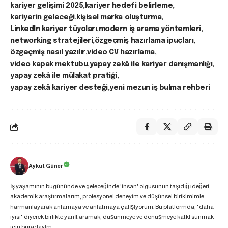
kariyer gelişimi 2025
kariyer hedefi belirleme
kariyerin geleceği
kişisel marka oluşturma
LinkedIn kariyer tüyoları
modern iş arama yöntemleri
networking stratejileri
özgeçmiş hazırlama ipuçları
özgeçmiş nasıl yazılır
video CV hazırlama
video kapak mektubu
yapay zekâ ile kariyer danışmanlığı
yapay zekâ ile mülakat pratiği
yapay zekâ kariyer desteği
yeni mezun iş bulma rehberi
Aykut Güner
İş yaşamının bugününde ve geleceğinde 'insan' olgusunun taşıdığı değeri;
akademik araştırmalarım, profesyonel deneyim ve düşünsel birikimimle
harmanlayarak anlamaya ve anlatmaya çalışıyorum. Bu platformda, "daha
iyisi" diyerek birlikte yanıt aramak, düşünmeye ve dönüşmeye katkı sunmak
için buradayım.