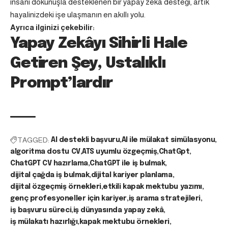
insani dokunuşla desteklenen bir yapay zekâ desteği, artık
hayalinizdeki işe ulaşmanın en akıllı yolu.
Ayrıca ilginizi çekebilir:
Yapay Zekâyı Sihirli Hale
Getiren Şey, Ustalıklı
Prompt’lardır
TAGGED:
AI destekli başvuru
AI ile mülakat simülasyonu
algoritma dostu CV
ATS uyumlu özgeçmiş
ChatGpt
ChatGPT CV hazırlama
ChatGPT ile iş bulmak
dijital çağda iş bulmak
dijital kariyer planlama
dijital özgeçmiş örnekleri
etkili kapak mektubu yazımı
genç profesyoneller için kariyer
iş arama stratejileri
iş başvuru süreci
iş dünyasında yapay zekâ
iş mülakatı hazırlığı
kapak mektubu örnekleri