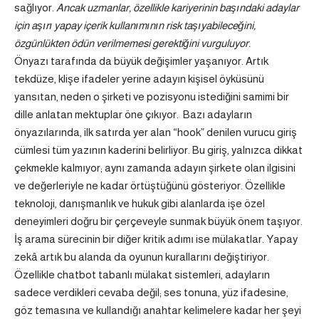
sağlıyor.
Ancak uzmanlar, özellikle kariyerinin başındaki adaylar
için aşırı yapay içerik kullanımının risk taşıyabileceğini,
özgünlükten ödün verilmemesi gerektiğini vurguluyor.
Önyazı tarafında da büyük değişimler yaşanıyor. Artık
tekdüze, klişe ifadeler yerine adayın kişisel öyküsünü
yansıtan, neden o şirketi ve pozisyonu istediğini samimi bir
dille anlatan mektuplar öne çıkıyor. Bazı adayların
önyazılarında, ilk satırda yer alan “hook” denilen vurucu giriş
cümlesi tüm yazının kaderini belirliyor. Bu giriş, yalnızca dikkat
çekmekle kalmıyor; aynı zamanda adayın şirkete olan ilgisini
ve değerleriyle ne kadar örtüştüğünü gösteriyor. Özellikle
teknoloji, danışmanlık ve hukuk gibi alanlarda işe özel
deneyimleri doğru bir çerçeveyle sunmak büyük önem taşıyor.
İş arama sürecinin bir diğer kritik adımı ise mülakatlar. Yapay
zekâ artık bu alanda da oyunun kurallarını değiştiriyor.
Özellikle chatbot tabanlı mülakat sistemleri, adayların
sadece verdikleri cevaba değil; ses tonuna, yüz ifadesine,
göz temasına ve kullandığı anahtar kelimelere kadar her şeyi