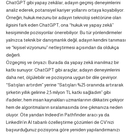
ChatGPT gibi yapay zekâlar, adayın geçmiş deneyimlerini
analiz ederek, potansiyel kariyer yollarını ortaya koyabiliyor.
Örneğin, hukuk mezunu bir adayın teknoloji sektörüne olan
ilgisini fark eden ChatGPT, ona “hukuk ve yapay zekâ”
kesişiminde pozisyonlar önerebiliyor. Bu tür yönlendirmeler
yalnızca teknik bir danışmanlık değil; adayın kendini tanıması
ve “kişisel vizyonunu” netleştirmesi açısından da oldukça
değerli.
Özgeçmiş ve önyazı. Burada da yapay zekâ inanılmaz bir
katkı sunuyor. ChatGPT gibi araçlar, adayın deneyimlerini
daha net, ölçülebilir ve pozisyona uygun bir dile çeviriyor.
“Satışları artırdım” yerine “Satışları %25 oranında artırarak
şirketin yıllık gelirine 2,5 milyon TL katkı sağladım” gibi
ifadeler, hem insan kaynakları uzmanlarının dikkatini çekiyor
hem de algoritmaların sıralamasında öne çıkmanıza neden
oluyor. Öte yandan Indeed’in Pathfinder aracı ya da
LinkedIn’in AI tabanlı özelleştirme çözümleri de CV’nizi
başvurduğunuz pozisyona göre yeniden yapılandırmanızı