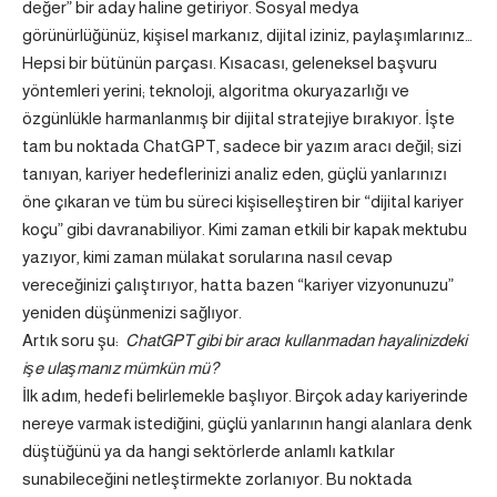
değer” bir aday haline getiriyor. Sosyal medya
görünürlüğünüz, kişisel markanız, dijital iziniz, paylaşımlarınız…
Hepsi bir bütünün parçası. Kısacası, geleneksel başvuru
yöntemleri yerini; teknoloji, algoritma okuryazarlığı ve
özgünlükle harmanlanmış bir dijital stratejiye bırakıyor. İşte
tam bu noktada ChatGPT, sadece bir yazım aracı değil; sizi
tanıyan, kariyer hedeflerinizi analiz eden, güçlü yanlarınızı
öne çıkaran ve tüm bu süreci kişiselleştiren bir “dijital kariyer
koçu” gibi davranabiliyor. Kimi zaman etkili bir kapak mektubu
yazıyor, kimi zaman mülakat sorularına nasıl cevap
vereceğinizi çalıştırıyor, hatta bazen “kariyer vizyonunuzu”
yeniden düşünmenizi sağlıyor.
Artık soru şu:
ChatGPT gibi bir aracı kullanmadan hayalinizdeki
işe ulaşmanız mümkün mü?
İlk adım, hedefi belirlemekle başlıyor. Birçok aday kariyerinde
nereye varmak istediğini, güçlü yanlarının hangi alanlara denk
düştüğünü ya da hangi sektörlerde anlamlı katkılar
sunabileceğini netleştirmekte zorlanıyor. Bu noktada