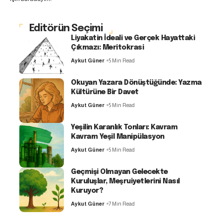
Editörün Seçimi
Liyakatin İdeali ve Gerçek Hayattaki
Çıkmazı: Meritokrasi
Aykut Güner
5 Min Read
Okuyan Yazara Dönüştüğünde: Yazma
Kültürüne Bir Davet
Aykut Güner
5 Min Read
Yeşilin Karanlık Tonları: Kavram
Kavram Yeşil Manipülasyon
Aykut Güner
5 Min Read
Geçmişi Olmayan Gelecekte
Kuruluşlar, Meşruiyetlerini Nasıl
Kuruyor?
Aykut Güner
7 Min Read