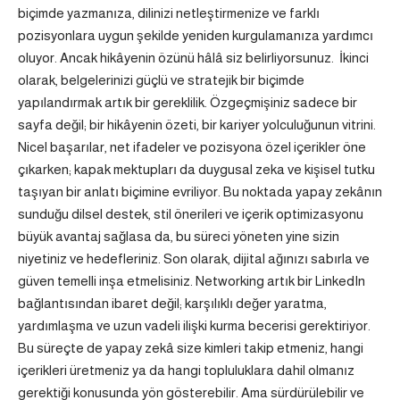
biçimde yazmanıza, dilinizi netleştirmenize ve farklı
pozisyonlara uygun şekilde yeniden kurgulamanıza yardımcı
oluyor. Ancak hikâyenin özünü hâlâ siz belirliyorsunuz. İkinci
olarak, belgelerinizi güçlü ve stratejik bir biçimde
yapılandırmak artık bir gereklilik. Özgeçmişiniz sadece bir
sayfa değil; bir hikâyenin özeti, bir kariyer yolculuğunun vitrini.
Nicel başarılar, net ifadeler ve pozisyona özel içerikler öne
çıkarken; kapak mektupları da duygusal zeka ve kişisel tutku
taşıyan bir anlatı biçimine evriliyor. Bu noktada yapay zekânın
sunduğu dilsel destek, stil önerileri ve içerik optimizasyonu
büyük avantaj sağlasa da, bu süreci yöneten yine sizin
niyetiniz ve hedefleriniz. Son olarak, dijital ağınızı sabırla ve
güven temelli inşa etmelisiniz. Networking artık bir LinkedIn
bağlantısından ibaret değil; karşılıklı değer yaratma,
yardımlaşma ve uzun vadeli ilişki kurma becerisi gerektiriyor.
Bu süreçte de yapay zekâ size kimleri takip etmeniz, hangi
içerikleri üretmeniz ya da hangi topluluklara dahil olmanız
gerektiği konusunda yön gösterebilir. Ama sürdürülebilir ve