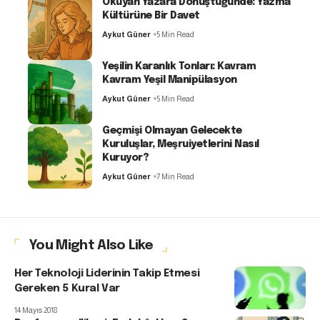
Okuyan Yazara Dönüştüğünde: Yazma
Kültürüne Bir Davet
Aykut Güner
5 Min Read
Yeşilin Karanlık Tonları: Kavram
Kavram Yeşil Manipülasyon
Aykut Güner
5 Min Read
Geçmişi Olmayan Gelecekte
Kuruluşlar, Meşruiyetlerini Nasıl
Kuruyor?
Aykut Güner
7 Min Read
You Might Also Like
Her Teknoloji Liderinin Takip Etmesi
Gereken 5 Kural Var
14 Mayıs 2018