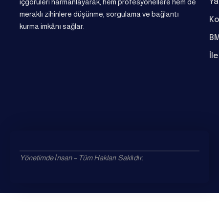
Ya
içgörüleri harmanlayarak, hem profesyonellere hem de
meraklı zihinlere düşünme, sorgulama ve bağlantı
Ko
kurma imkânı sağlar.
BM
İl
Yönetimde İnsan – Tüm Hakları Saklıdır.