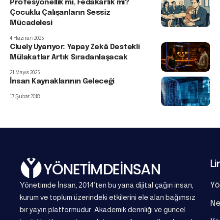
Profesyonellik mi, Fedakârlık mı?
Çocuklu Çalışanların Sessiz
Mücadelesi
4 Haziran 2025
Cluely Uyarıyor: Yapay Zekâ Destekli
Mülakatlar Artık Sıradanlaşacak
21 Mayıs 2025
İnsan Kaynaklarının Geleceği
17 Şubat 2018
Li
Yönetimde İnsan, 2014’ten bu yana dijital çağın insan,
Yö
kurum ve toplum üzerindeki etkilerini ele alan bağımsız
Ne
bir yayın platformudur. Akademik derinliği ve güncel