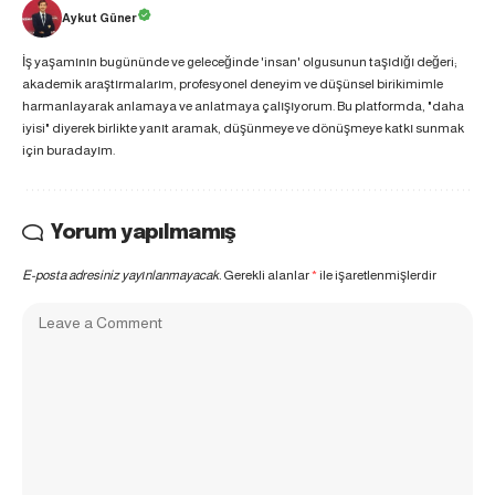
Aykut Güner
İş yaşamının bugününde ve geleceğinde 'insan' olgusunun taşıdığı değeri;
akademik araştırmalarım, profesyonel deneyim ve düşünsel birikimimle
harmanlayarak anlamaya ve anlatmaya çalışıyorum. Bu platformda, "daha
iyisi" diyerek birlikte yanıt aramak, düşünmeye ve dönüşmeye katkı sunmak
için buradayım.
Yorum yapılmamış
E-posta adresiniz yayınlanmayacak.
Gerekli alanlar
*
ile işaretlenmişlerdir