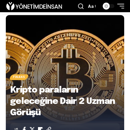
Aa
FINANS
Kripto paraların
geleceğine Dair 2 Uzman
Görüşü