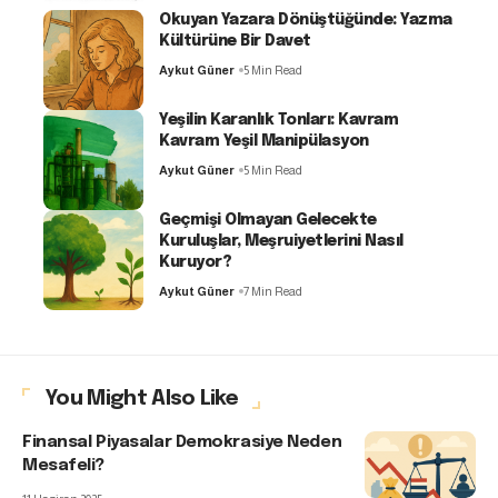
Okuyan Yazara Dönüştüğünde: Yazma
Kültürüne Bir Davet
Aykut Güner
5 Min Read
Yeşilin Karanlık Tonları: Kavram
Kavram Yeşil Manipülasyon
Aykut Güner
5 Min Read
Geçmişi Olmayan Gelecekte
Kuruluşlar, Meşruiyetlerini Nasıl
Kuruyor?
Aykut Güner
7 Min Read
You Might Also Like
Finansal Piyasalar Demokrasiye Neden
Mesafeli?