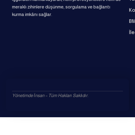
meraklı zihinlere düşünme, sorgulama ve bağlantı
Ko
kurma imkânı sağlar.
BM
İl
Yönetimde İnsan – Tüm Hakları Saklıdır.