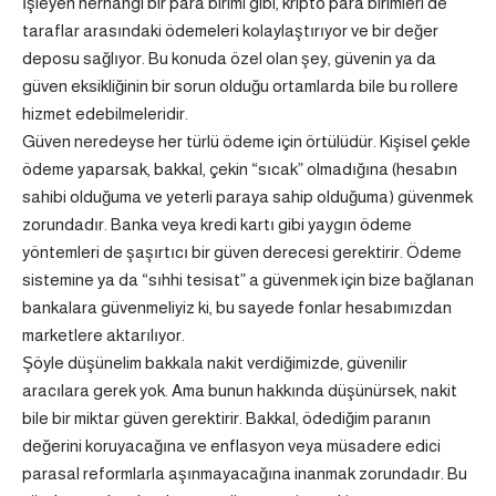
İşleyen herhangi bir para birimi gibi, kripto para birimleri de
taraflar arasındaki ödemeleri kolaylaştırıyor ve bir değer
deposu sağlıyor. Bu konuda özel olan şey, güvenin ya da
güven eksikliğinin bir sorun olduğu ortamlarda bile bu rollere
hizmet edebilmeleridir.
Güven neredeyse her türlü ödeme için örtülüdür. Kişisel çekle
ödeme yaparsak, bakkal, çekin “sıcak” olmadığına (hesabın
sahibi olduğuma ve yeterli paraya sahip olduğuma) güvenmek
zorundadır. Banka veya kredi kartı gibi yaygın ödeme
yöntemleri de şaşırtıcı bir güven derecesi gerektirir. Ödeme
sistemine ya da “sıhhi tesisat” a güvenmek için bize bağlanan
bankalara güvenmeliyiz ki, bu sayede fonlar hesabımızdan
marketlere aktarılıyor.
Şöyle düşünelim bakkala nakit verdiğimizde, güvenilir
aracılara gerek yok. Ama bunun hakkında düşünürsek, nakit
bile bir miktar güven gerektirir. Bakkal, ödediğim paranın
değerini koruyacağına ve enflasyon veya müsadere edici
parasal reformlarla aşınmayacağına inanmak zorundadır. Bu