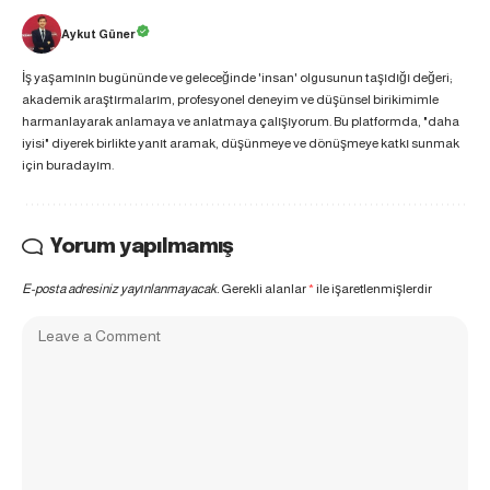
Aykut Güner
İş yaşamının bugününde ve geleceğinde 'insan' olgusunun taşıdığı değeri;
akademik araştırmalarım, profesyonel deneyim ve düşünsel birikimimle
harmanlayarak anlamaya ve anlatmaya çalışıyorum. Bu platformda, "daha
iyisi" diyerek birlikte yanıt aramak, düşünmeye ve dönüşmeye katkı sunmak
için buradayım.
Yorum yapılmamış
E-posta adresiniz yayınlanmayacak.
Gerekli alanlar
*
ile işaretlenmişlerdir