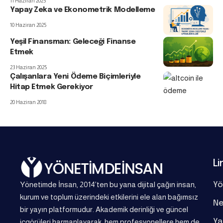
11 Haziran 2025
Yapay Zeka ve Ekonometrik Modelleme
10 Haziran 2025
Yeşil Finansman: Geleceği Finanse
Etmek
23 Haziran 2025
Çalışanlara Yeni Ödeme Biçimleriyle
Hitap Etmek Gerekiyor
20 Haziran 2018
Li
Yönetimde İnsan, 2014’ten bu yana dijital çağın insan,
Yö
kurum ve toplum üzerindeki etkilerini ele alan bağımsız
Ne
bir yayın platformudur. Akademik derinliği ve güncel
Ya
içgörüleri harmanlayarak, hem profesyonellere hem de