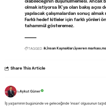
olabileceğinin düşünülmemesi. Ancak bi
olmak istiyorsa İK’ya olan bakış açısı d
yapılacak çalışmalardan sonuç almak 
Farklı hedef kitleler için farklı yönleri ö
tahammül gösteremez.
TAGGED:
ik
İnsan Kaynakları
İşveren markası
ma
Share This Article
Aykut Güner
By
İş yaşamının bugününde ve geleceğinde 'insan' olgusunun taşı