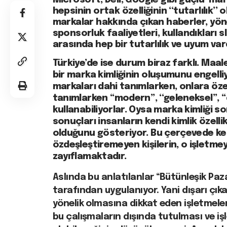
Microsoft, Dell, Google gibi güçlü mar
hepsinin ortak özelliğinin ‘‘tutarlılık’’
markalar hakkında çıkan haberler, yöne
sponsorluk faaliyetleri, kullandıkları
arasında hep bir tutarlılık ve uyum vard
Türkiye’de ise durum biraz farklı. Maale
bir marka kimliğinin oluşumunu engelliyo
markaları dahi tanımlarken, onlara öze
tanımlarken ‘‘modern’’, ‘‘geleneksel’’, ‘‘di
kullanabiliyorlar. Oysa marka kimliği 
sonuçları insanların kendi kimlik özelli
olduğunu gösteriyor. Bu çerçevede kend
özdeşleştiremeyen kişilerin, o işletmey
zayıflamaktadır.
Aslında bu anlatılanlar ‘‘Bütünleşik Paza
tarafından uygulanıyor. Yani dışarı çıka
yönelik olmasına dikkat eden işletmele
bu çalışmaların dışında tutulması ve i