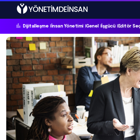
Dijitalleşme
İnsan Yönetimi
Genel
İşgücü
Editör Se