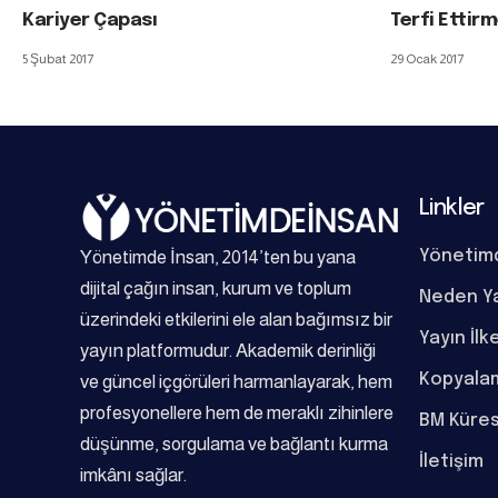
Kariyer Çapası
Terfi Ettir
5 Şubat 2017
29 Ocak 2017
Linkler
Yönetimde İnsan, 2014’ten bu yana
Yönetim
dijital çağın insan, kurum ve toplum
Neden Y
üzerindeki etkilerini ele alan bağımsız bir
Yayın İlk
yayın platformudur. Akademik derinliği
Kopyalam
ve güncel içgörüleri harmanlayarak, hem
profesyonellere hem de meraklı zihinlere
BM Küres
düşünme, sorgulama ve bağlantı kurma
İletişim
imkânı sağlar.