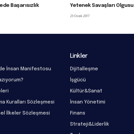
mede Başarısızlık
Yetenek Savaşları Olgusu
23 Ocak 2017
Linkler
de İnsan Manifestosu
Dijitalleşme
azıyorum?
İşgücü
eleri
Kültür&Sanat
a Kuralları Sözleşmesi
İnsan Yönetimi
el İlkeler Sözleşmesi
Finans
Strateji&Liderlik