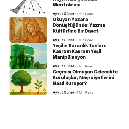
Meritokrasi
Aykut Güner
5 Min Read
Okuyan Yazara
Dönüştüğünde: Yazma
Kültürüne Bir Davet
Aykut Güner
5 Min Read
Yeşilin Karanlık Tonları:
Kavram Kavram Yeşil
Manipülasyon
Aykut Güner
5 Min Read
Geçmişi Olmayan Gelecekte
Kuruluşlar, Meşruiyetlerini
Nasıl Kuruyor?
Aykut Güner
7 Min Read