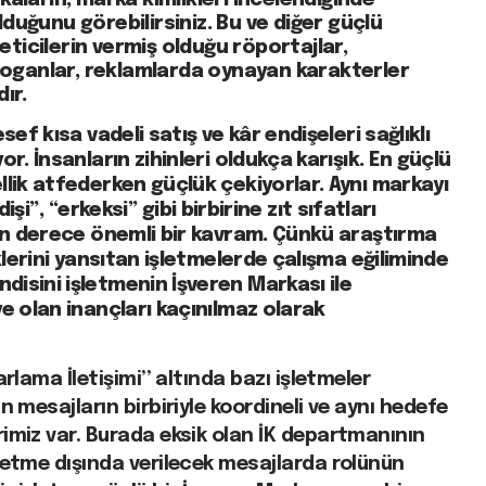
kaların, marka kimlikleri incelendiğinde
 olduğunu görebilirsiniz. Bu ve diğer güçlü
ticilerin vermiş olduğu röportajlar,
 sloganlar, reklamlarda oynayan karakterler
ır.
sef kısa vadeli satış ve kâr endişeleri sağlıklı
r. İnsanların zihinleri oldukça karışık. En güçlü
llik atfederken güçlük çekiyorlar. Aynı markayı
şi’’, ‘‘erkeksi’’ gibi birbirine zıt sıfatları
son derece önemli bir kavram. Çünkü araştırma
klerini yansıtan işletmelerde çalışma eğiliminde
isini işletmenin İşveren Markası ile
e olan inançları kaçınılmaz olarak
rlama İletişimi’’ altında bazı işletmeler
n mesajların birbiriyle koordineli ve aynı hedefe
rimiz var. Burada eksik olan İK departmanının
şletme dışında verilecek mesajlarda rolünün