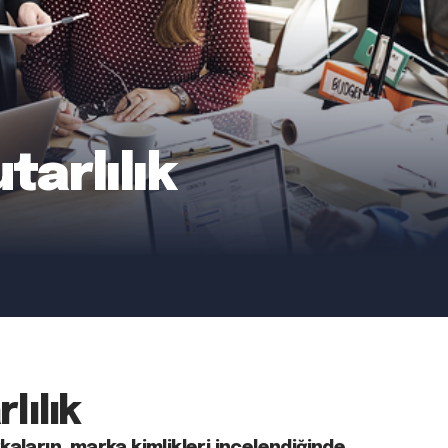
tarlılık
lılık