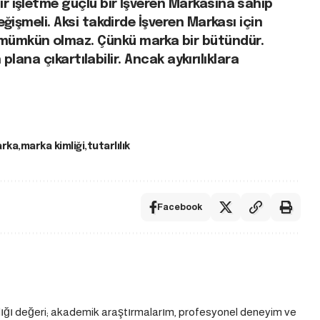
r işletme güçlü bir İşveren Markasına sahip
eğişmeli. Aksi takdirde İşveren Markası için
mümkün olmaz. Çünkü marka bir bütündür.
n plana çıkartılabilir. Ancak aykırılıklara
rka
marka kimliği
tutarlılık
Facebook
dığı değeri; akademik araştırmalarım, profesyonel deneyim ve