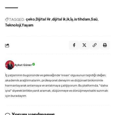
TAGGED:
çeko
Dijital Hr
dijital ik
ik
İş
istihdam
Saü
Teknoloji
Yaşam
Aykut Güner
İş yaşamının bugününde ve geleceğinde 'insan' olgusunun taşıdığı değeri;
akademik araştırmalarım, profesyonel deneyim ve düşünsel birikimimle
harmanlayarak anlamaya ve anlatmaya çalışıyorum. Bu platformda, "daha
iyisi" diyerek birlikte yanıt aramak, düşünmeye ve dönüşmeye katkı sunmak
için buradayım.
Yorum yapılmamış