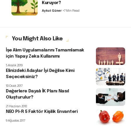
Kuruyor?
Aykut Güner
7 Min Read
You Might Also Like
İşe Alım Uygulamalarını Tamamlamak
için Yapay Zeka Kullanımı
5 Aralık 2019
Elinizdeki Adaylar İyi Değilse Kimi
Seçeceksiniz?
18 Ocak 2017
Değerlere Dayalı İK Planı Nasıl
Oluşturulur?
21 Haziran 2018
NEO PI-R 5 Faktör Kişilik Envanteri
9 Ağustos 2017