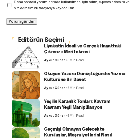
Daha sonraki yorumlarımda kullanılması için adım, e-posta adresim ve
site adresim bu tarayıcıya kaydedilsin.
Editörün Seçimi
Liyakatin İdeali ve Gerçek Hayattaki
Çıkmazı: Meritokrasi
Aykut Güner
5 Min Read
Okuyan Yazara Dönüştüğünde: Yazma
Kültürüne Bir Davet
Aykut Güner
5 Min Read
Yeşilin Karanlık Tonları: Kavram
Kavram Yeşil Manipülasyon
Aykut Güner
5 Min Read
Geçmişi Olmayan Gelecekte
Kuruluşlar, Meşruiyetlerini Nasıl