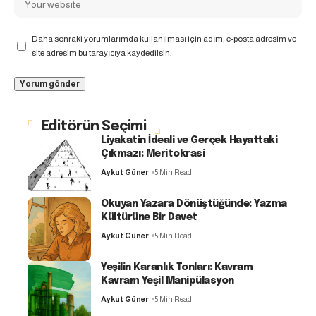
Daha sonraki yorumlarımda kullanılması için adım, e-posta adresim ve
site adresim bu tarayıcıya kaydedilsin.
Editörün Seçimi
Liyakatin İdeali ve Gerçek Hayattaki
Çıkmazı: Meritokrasi
Aykut Güner
5 Min Read
Okuyan Yazara Dönüştüğünde: Yazma
Kültürüne Bir Davet
Aykut Güner
5 Min Read
Yeşilin Karanlık Tonları: Kavram
Kavram Yeşil Manipülasyon
Aykut Güner
5 Min Read