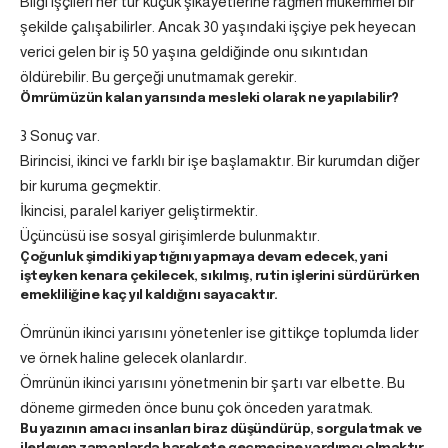
Bilgi işçileri her tür küçük şikayetlerine rağmen mükemmel bir
şekilde çalışabilirler. Ancak 30 yaşındaki işçiye pek heyecan
verici gelen bir iş 50 yaşına geldiğinde onu sıkıntıdan
öldürebilir. Bu gerçeği unutmamak gerekir.
Ömrümüzün kalan yarısında mesleki olarak ne yapılabilir?
3 Sonuç var.
Birincisi, ikinci ve farklı bir işe başlamaktır. Bir kurumdan diğer
bir kuruma geçmektir.
İkincisi, paralel kariyer geliştirmektir.
Üçüncüsü ise sosyal girişimlerde bulunmaktır.
Çoğunluk şimdiki yaptığını yapmaya devam edecek, yani
işteyken kenara çekilecek, sıkılmış, rutin işlerini sürdürürken
emekliliğine kaç yıl kaldığını sayacaktır.
Ömrünün ikinci yarısını yönetenler ise gittikçe toplumda lider
ve örnek haline gelecek olanlardır.
Ömrünün ikinci yarısını yönetmenin bir şartı var elbette. Bu
döneme girmeden önce bunu çok önceden yaratmak.
Bu yazının amacı insanları biraz düşündürüp, sorgulatmak ve