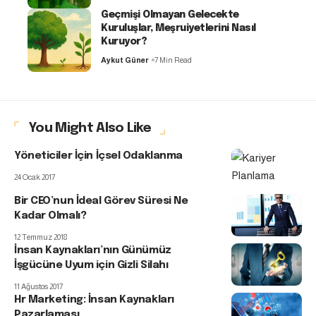
Geçmişi Olmayan Gelecekte
Kuruluşlar, Meşruiyetlerini Nasıl
Kuruyor?
Aykut Güner
7 Min Read
You Might Also Like
Yöneticiler İçin İçsel Odaklanma
24 Ocak 2017
Bir CEO’nun İdeal Görev Süresi Ne
Kadar Olmalı?
12 Temmuz 2018
İnsan Kaynakları’nın Günümüz
İşgücüne Uyum için Gizli Silahı
11 Ağustos 2017
Hr Marketing: İnsan Kaynakları
Pazarlaması