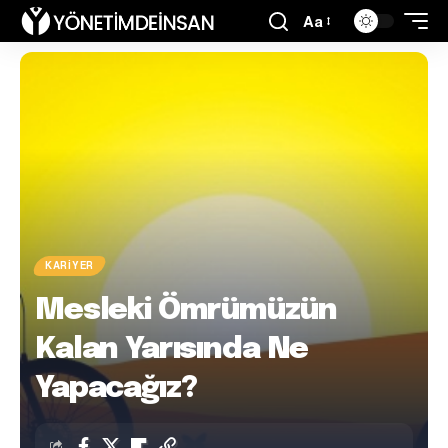
Aa
KARIYER
Mesleki Ömrümüzün
Kalan Yarısında Ne
Yapacağız?