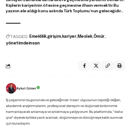
ilerleyen zamanlarda harekete geçmesine yardımcı olmaktır.
Kişilerin kariyerinin ötesine geçmesine ilham vermektir.Bu
yazının ele aldığı konu aslında Türk Toplumu’nun geleceğidir…
TAGGED:
Emeklilik
girişim
kariyer
Meslek
Ömür
yönetimdeinsan
Aykut Güner
İş yaşamının bugününde ve geleceğinde 'insan' olgusunun taşıdığı değeri;
akademik araştırmalarım, profesyonel deneyim ve düşünsel birikimimle
harmanlayarak anlamaya ve anlatmaya çalışıyorum. Bu platformda, "daha
iyisi" diyerek birlikte yanıt aramak, düşünmeye ve dönüşmeye katkı sunmak
için buradayım.