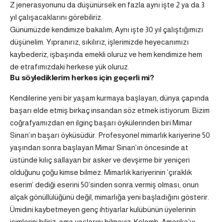
Z jenerasyonunu da düşünürsek en fazla aynı işte 2 ya da 3
yıl çalışacaklarını görebiliriz.
Günümüzde kendimize bakalım; Aynı işte 30 yıl çalıştığımızı
düşünelim. Yıpranırız, sıkılırız, işlerimizde heyecanımızı
kaybederiz, işbaşında emekli oluruz ve hem kendimize hem
de etrafımızdaki herkese yük oluruz.
Bu söylediklerim herkes için geçerli mi?
Kendilerine yeni bir yaşam kurmaya başlayan, dünya çapında
başarı elde etmiş birkaç insandan söz etmek istiyorum. Bizim
coğrafyamızdan en ilginç başarı öykülerinden biri Mimar
Sinan’ın başarı öyküsüdür. Profesyonel mimarlık kariyerine 50
yaşından sonra başlayan Mimar Sinan’ın öncesinde at
üstünde kılıç sallayan bir asker ve devşirme bir yeniçeri
olduğunu çoğu kimse bilmez. Mimarlık kariyerinin ’çıraklık
eserim’ dediği eserini 50’sinden sonra vermiş olması, onun
alçak gönüllülüğünü değil, mimarlığa yeni başladığını gösterir.
Ümidini kaybetmeyen genç ihtiyarlar kulübünün üyelerinin
isimlerini biliriz; ama yaşlarını bilmeyiz. Kolomb, Amerika’yı