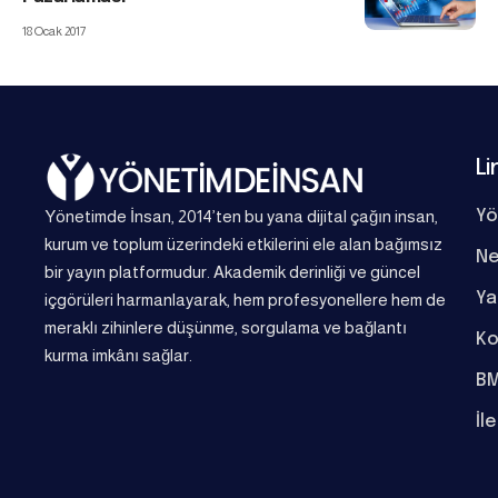
18 Ocak 2017
Li
Yönetimde İnsan, 2014’ten bu yana dijital çağın insan,
Yö
kurum ve toplum üzerindeki etkilerini ele alan bağımsız
Ne
bir yayın platformudur. Akademik derinliği ve güncel
Ya
içgörüleri harmanlayarak, hem profesyonellere hem de
meraklı zihinlere düşünme, sorgulama ve bağlantı
Ko
kurma imkânı sağlar.
BM
İl