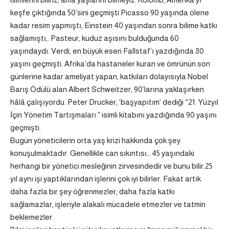
keşfe çıktığında 50’sini geçmişti Picasso 90 yaşında ölene
kadar resim yapmıştı, Einstein 40 yaşından sonra bilime katkı
sağlamıştı,. Pasteur, kuduz aşısını bulduğunda 60
yaşındaydı. Verdi, en büyük eseri Fallstaf’ı yazdığında 80
yaşını geçmişti. Afrika’da hastaneler kuran ve ömrünün son
günlerine kadar ameliyat yapan, katkıları dolayısıyla Nobel
Barış Ödülü alan Albert Schweitzer, 90’larına yaklaşırken
hâlâ çalışıyordu. Peter Drucker, ’başyapıtım’ dediği “21. Yüzyıl
İçin Yönetim Tartışmaları ” isimli kitabını yazdığında 90 yaşını
geçmişti.
Bugün yöneticilerin orta yaş krizi hakkında çok şey
konuşulmaktadır. Genellikle can sıkıntısı… 45 yaşındaki
herhangi bir yönetici mesleğinin zirvesindedir ve bunu bilir.25
yıl aynı işi yaptıklarından işlerini çok iyi bilirler. Fakat artık
daha fazla bir şey öğrenmezler, daha fazla katkı
sağlamazlar, işleriyle alakalı mücadele etmezler ve tatmin
beklemezler.