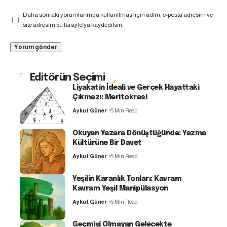
Daha sonraki yorumlarımda kullanılması için adım, e-posta adresim ve
site adresim bu tarayıcıya kaydedilsin.
Editörün Seçimi
Liyakatin İdeali ve Gerçek Hayattaki
Çıkmazı: Meritokrasi
Aykut Güner
5 Min Read
Okuyan Yazara Dönüştüğünde: Yazma
Kültürüne Bir Davet
Aykut Güner
5 Min Read
Yeşilin Karanlık Tonları: Kavram
Kavram Yeşil Manipülasyon
Aykut Güner
5 Min Read
Geçmişi Olmayan Gelecekte