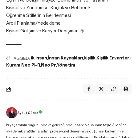
Kişisel ve Yönetimsel Koçluk ve Rehberlik
Öğrenme Stillerinin Belirlenmesi
Ardıl Planlama/Yedekleme
Kişisel Gelişim ve Kariyer Danışmanlığı
TAGGED:
ik
insan
İnsan Kaynakları
kişilik
Kişilik Envanteri
Kuram
Neo PI-R
Neo Pr
Yönetim
Aykut Güner
İş yaşamının bugününde ve geleceğinde 'insan' olgusunun taşıdığı değeri;
akademik araştırmalarım, profesyonel deneyim ve düşünsel birikimimle
harmanlayarak anlamaya ve anlatmaya çalışıyorum. Bu platformda, "daha