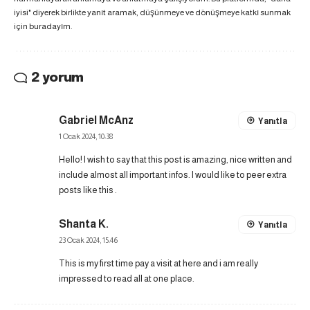
iyisi" diyerek birlikte yanıt aramak, düşünmeye ve dönüşmeye katkı sunmak
için buradayım.
2 yorum
Gabriel McAnz
Yanıtla
1 Ocak 2024, 10:38
Hello! I wish to say that this post is amazing, nice written and
include almost all important infos. I would like to peer extra
posts like this .
Shanta K.
Yanıtla
23 Ocak 2024, 15:46
This is my first time pay a visit at here and i am really
impressed to read all at one place.