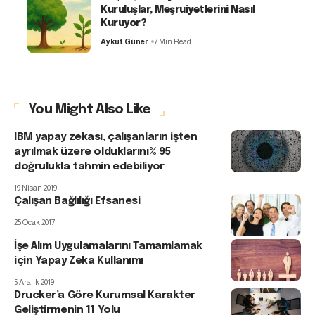
Kuruluşlar, Meşruiyetlerini Nasıl
Kuruyor?
Aykut Güner
7 Min Read
You Might Also Like
IBM yapay zekası, çalışanların işten
ayrılmak üzere olduklarını% 95
doğrulukla tahmin edebiliyor
19 Nisan 2019
Çalışan Bağlılığı Efsanesi
25 Ocak 2017
İşe Alım Uygulamalarını Tamamlamak
için Yapay Zeka Kullanımı
5 Aralık 2019
Drucker’a Göre Kurumsal Karakter
Geliştirmenin 11 Yolu