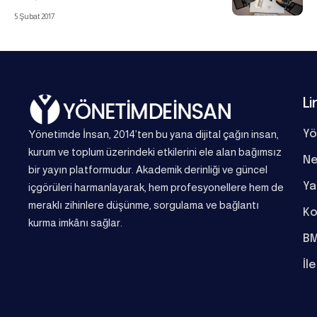
5 Şubat 2017
Li
Yönetimde İnsan, 2014’ten bu yana dijital çağın insan,
Yö
kurum ve toplum üzerindeki etkilerini ele alan bağımsız
Ne
bir yayın platformudur. Akademik derinliği ve güncel
Ya
içgörüleri harmanlayarak, hem profesyonellere hem de
meraklı zihinlere düşünme, sorgulama ve bağlantı
Ko
kurma imkânı sağlar.
BM
İl