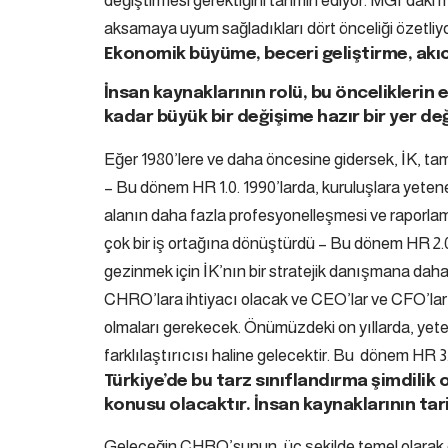
değiştirmesi gerektiğini tahmin ediyor. MGI’daki mes
aksamaya uyum sağladıkları dört önceliği özetliyo
Ekonomik büyüme, beceri geliştirme, akıcı
İnsan kaynaklarının rolü, bu önceliklerin 
kadar büyük bir değişime hazır bir yer değ
Eğer 1980’lere ve daha öncesine gidersek, İK, tamam
– Bu dönem HR 1.0. 1990’larda, kuruluşlara yetenek
alanın daha fazla profesyonelleşmesi ve raporlama
çok bir iş ortağına dönüştürdü – Bu dönem HR 2
gezinmek için İK’nın bir stratejik danışmana daha 
CHRO’lara ihtiyacı olacak ve CEO’lar ve CFO’ların 
olmaları gerekecek. Önümüzdeki on yıllarda, yet
farklılaştırıcısı haline gelecektir. Bu dönem HR 3.
Türkiye’de bu tarz sınıflandırma şimdilik
konusu olacaktır. İnsan kaynaklarının tar
Geleceğin CHRO’sunun, üç şekilde temel olarak d