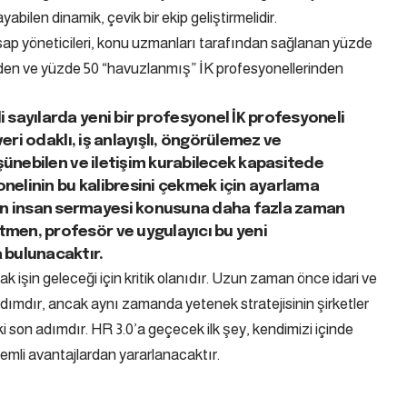
yabilen dinamik, çevik bir ekip geliştirmelidir.
sap yöneticileri, konu uzmanları tarafından sağlanan yüzde
erden ve yüzde 50 “havuzlanmış” İK profesyonellerinden
 sayılarda yeni bir profesyonel İK profesyoneli
veri odaklı, iş anlayışlı, öngörülemez ve
üşünebilen ve iletişim kurabilecek kapasitede
yonelinin bu kalibresini çekmek için ayarlama
n insan sermayesi konusuna daha fazla zaman
tmen, profesör ve uygulayıcı bu yeni
 bulunacaktır.
ak işin geleceği için kritik olanıdır. Uzun zaman önce idari ve
r adımdır, ancak aynı zamanda yetenek stratejisinin şirketler
i son adımdır. HR 3.0’a geçecek ilk şey, kendimizi içinde
li avantajlardan yararlanacaktır.