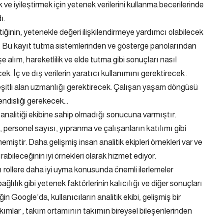
ve iyileştirmek için yetenek verilerini kullanma becerilerinde
ı.
tiğinin, yetenekle değeri ilişkilendirmeye yardımcı olabilecek
r. Bu kayıt tutma sistemlerinden ve gösterge panolarından
e alım, hareketlilik ve elde tutma gibi sonuçları nasıl
ek. İç ve dış verilerin yaratıcı kullanımını gerektirecek .
i çeşitli alan uzmanlığı gerektirecek. Çalışan yaşam döngüsü
endisliği gerekecek…
 analitiği ekibine sahip olmadığı sonucuna varmıştır.
, personel sayısı, yıpranma ve çalışanların katılımı gibi
iştir. Daha gelişmiş insan analitik ekipleri örnekleri var ve
ırabileceğinin iyi örnekleri olarak hizmet ediyor.
ı rollere daha iyi uyma konusunda önemli ilerlemeler
ağlılık gibi yetenek faktörlerinin kalıcılığı ve diğer sonuçları
n Google’da, kullanıcıların analitik ekibi, gelişmiş bir
kımlar , takım ortamının takımın bireysel bileşenlerinden