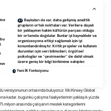
ıcı
Başkaları da var, daha gelişmiş analitik
grupların ortak noktaları var. Verilere dayalı
bir yaklaşımın hakim kültürün parçası olduğu
n
bir ortamda doğdular. Bunlar iyi kaynaklıdır ve
 bu
organizasyona etkiyi sağlamak için iyi
.
konumlandırılmıştır. Kritik projeler ve kullanım
durumları için veri bilimcileri, örgütsel
k
psikologlar ve “çevirmenler” de dahil olmak
üzere geniş bir bilgi birikimine sahipler.
nın
Yeni İK Fonksiyonu
üklü versiyonunun ortasında buluyoruz. McKinsey Global
lına kadar, bugünkü çalışma faaliyetlerinin yaklaşık yüzde
 375 milyon arasında çalışanın meslek kategorilerini