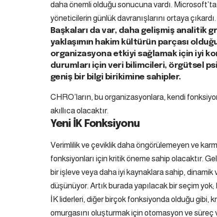
daha önemli olduğu sonucuna vardı. Microsoft’ta, e
yöneticilerin günlük davranışlarını ortaya çıkardı.
Başkaları da var, daha gelişmiş analitik gr
yaklaşımın hakim kültürün parçası olduğu 
organizasyona etkiyi sağlamak için iyi kon
durumları için veri bilimcileri, örgütsel 
geniş bir bilgi birikimine sahipler.
CHRO’ların, bu organizasyonlara, kendi fonksiyonla
akıllıca olacaktır.
Yeni İK Fonksiyonu
Verimlilik ve çeviklik daha öngörülemeyen ve karm
fonksiyonları için kritik öneme sahip olacaktır. Gelen
bir işleve veya daha iyi kaynaklara sahip, dinamik ve
düşünüyor. Artık burada yapılacak bir seçim yok; He
İK liderleri, diğer birçok fonksiyonda olduğu gibi, k
omurgasını oluşturmak için otomasyon ve süreç v