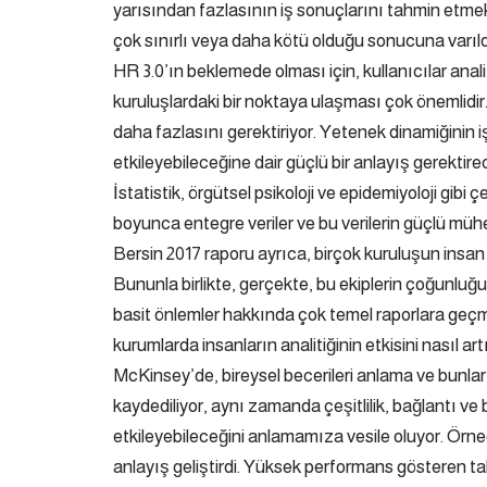
yarısından fazlasının iş sonuçlarını tahmin etmek 
çok sınırlı veya daha kötü olduğu sonucuna varıld
HR 3.0’ın beklemede olması için, kullanıcılar anali
kuruluşlardaki bir noktaya ulaşması çok önemlidi
daha fazlasını gerektiriyor. Yetenek dinamiğinin iş
etkileyebileceğine dair güçlü bir anlayış gerektirec
İstatistik, örgütsel psikoloji ve epidemiyoloji gib
boyunca entegre veriler ve bu verilerin güçlü müh
Bersin 2017 raporu ayrıca, birçok kuruluşun insan
Bununla birlikte, gerçekte, bu ekiplerin çoğunluğu
basit önlemler hakkında çok temel raporlara geçmem
kurumlarda insanların analitiğinin etkisini nasıl art
McKinsey’de, bireysel becerileri anlama ve bunlar
kaydediliyor, aynı zamanda çeşitlilik, bağlantı ve b
etkileyebileceğini anlamamıza vesile oluyor. Örneği
anlayış geliştirdi. Yüksek performans gösteren ta