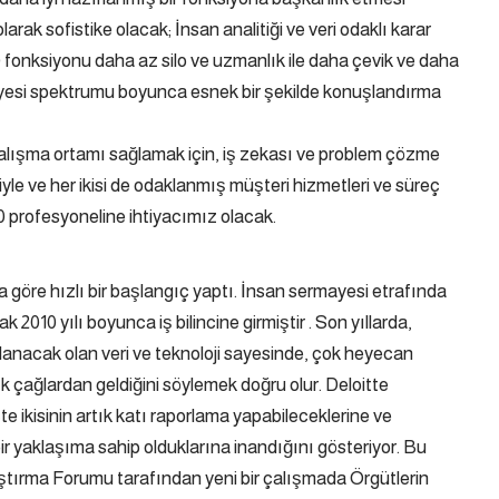
arak sofistike olacak; İnsan analitiği ve veri odaklı karar
0 fonksiyonu daha az silo ve uzmanlık ile daha çevik ve daha
mayesi spektrumu boyunca esnek bir şekilde konuşlandırma
 çalışma ortamı sağlamak için, iş zekası ve problem çözme
yle ve her ikisi de odaklanmış müşteri hizmetleri ve süreç
0 profesyoneline ihtiyacımız olacak.
na göre hızlı bir başlangıç ​​yaptı. İnsan sermayesi etrafında
k 2010 yılı boyunca iş bilincine girmiştir . Son yıllarda,
rarlanacak olan veri ve teknoloji sayesinde, çok heyecan
lık çağlardan geldiğini söylemek doğru olur. Deloitte
te ikisinin artık katı raporlama yapabileceklerine ve
bir yaklaşıma sahip olduklarına inandığını gösteriyor. Bu
raştırma Forumu tarafından yeni bir çalışmada Örgütlerin