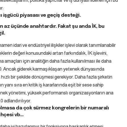
lektaşlarım, politika yapıcılar ve iş dünyası liderleri için bu
r:
 işgücü piyasası ve geçiş desteği.
en az üçünde anahtardır. Fakat şu anda İK, bu
il.
en idari ve endüstriyel ilişkiler işlevi olarak tanımlanabilir
lerin değeri konusundaki artan farkındalık, İK işlevini,
 amaçları için analitiğin daha fazla kullanılması ile daha
.0. Ancak giderek karmaşıklaşan yetenek dünyasında
hızlı bir şekilde dönüşmesi gerekiyor. Daha fazla şirketin
yanı sıra en kritik iş kararlarında eşit bir sese sahip
enek yönetimi, yüksek performanslı organizasyonların ana
0 adlandırılıyor.
 olmasa da çok sürmez kongrelerin bir numaralı
ihçesi vb…
aha iyi hazırlanmış bir fonksiyona başkanlık etmesi