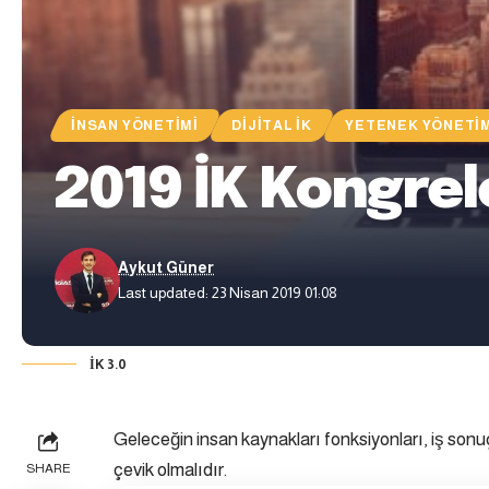
İNSAN YÖNETIMI
DIJITAL İK
YETENEK YÖNETIM
2019 İK Kongrel
Aykut Güner
Last updated: 23 Nisan 2019 01:08
İK 3.0
Geleceğin insan kaynakları fonksiyonları, iş sonuç
çevik olmalıdır.
SHARE