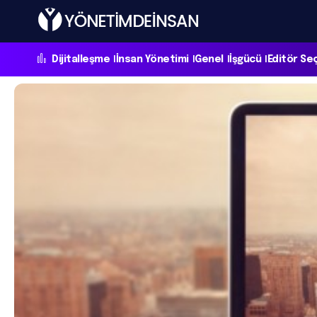
Dijitalleşme
İnsan Yönetimi
Genel
İşgücü
Editör Se