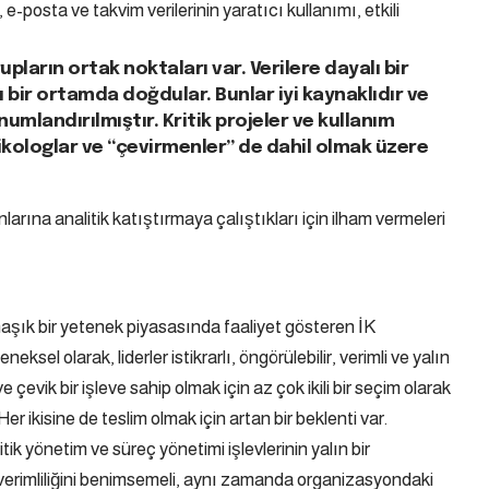
-posta ve takvim verilerinin yaratıcı kullanımı, etkili
upların ortak noktaları var. Verilere dayalı bir
bir ortamda doğdular. Bunlar iyi kaynaklıdır ve
umlandırılmıştır. Kritik projeler ve kullanım
psikologlar ve “çevirmenler” de dahil olmak üzere
rına analitik katıştırmaya çalıştıkları için ilham vermeleri
aşık bir yetenek piyasasında faaliyet gösteren İK
eksel olarak, liderler istikrarlı, öngörülebilir, verimli ve yalın
 çevik bir işleve sahip olmak için az çok ikili bir seçim olarak
r ikisine de teslim olmak için artan bir beklenti var.
ritik yönetim ve süreç yönetimi işlevlerinin yalın bir
erimliliğini benimsemeli, aynı zamanda organizasyondaki