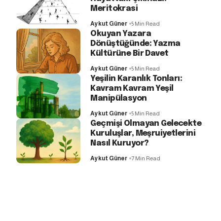
Meritokrasi
Aykut Güner
5 Min Read
Okuyan Yazara
Dönüştüğünde: Yazma
Kültürüne Bir Davet
Aykut Güner
5 Min Read
Yeşilin Karanlık Tonları:
Kavram Kavram Yeşil
Manipülasyon
Aykut Güner
5 Min Read
Geçmişi Olmayan Gelecekte
Kuruluşlar, Meşruiyetlerini
Nasıl Kuruyor?
Aykut Güner
7 Min Read