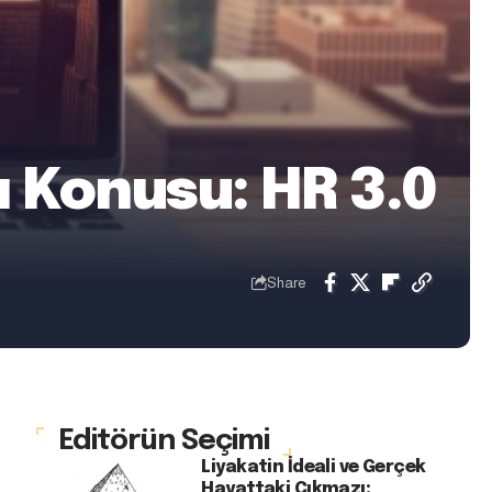
ı Konusu: HR 3.0
Share
Editörün Seçimi
Liyakatin İdeali ve Gerçek
Hayattaki Çıkmazı: