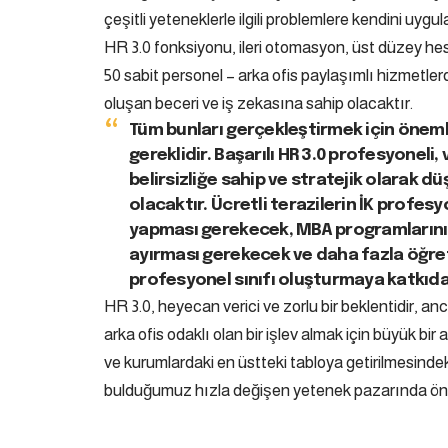
çeşitli yeteneklerle ilgili problemlere kendini uygula
HR 3.0 fonksiyonu, ileri otomasyon, üst düzey he
50 sabit personel – arka ofis paylaşımlı hizmetl
oluşan beceri ve iş zekasına sahip olacaktır.
Tüm bunları gerçekleştirmek için önemli
gereklidir. Başarılı HR 3.0 profesyoneli, 
belirsizliğe sahip ve stratejik olarak d
olacaktır. Ücretli terazilerin İK profes
yapması gerekecek, MBA programlarını
ayırması gerekecek ve daha fazla öğre
profesyonel sınıfı oluşturmaya katkıda
HR 3.0, heyecan verici ve zorlu bir beklentidir, anc
arka ofis odaklı olan bir işlev almak için büyük bi
ve kurumlardaki en üstteki tabloya getirilmesindek
bulduğumuz hızla değişen yetenek pazarında önem