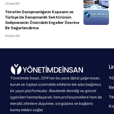
23 Ocak 2017
Yönetim Danışmanlığının Kapsamı ve
Türkiye’de Danışmanlık Sektörünün
Gelişmesinin Önündeki Engeller Üzerine
Bir Değerlendirme
19 Ocak 2018
Li
Yönetimde İnsan, 2014’ten bu yana dijital çağın insan,
Yö
kurum ve toplum üzerindeki etkilerini ele alan bağımsız
Ne
bir yayın platformudur. Akademik derinliği ve güncel
Ya
içgörüleri harmanlayarak, hem profesyonellere hem de
meraklı zihinlere düşünme, sorgulama ve bağlantı
Ko
kurma imkânı sağlar.