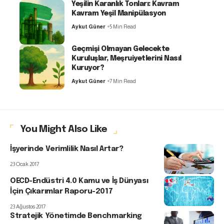
Yeşilin Karanlık Tonları: Kavram
Kavram Yeşil Manipülasyon
Aykut Güner
5 Min Read
Geçmişi Olmayan Gelecekte
Kuruluşlar, Meşruiyetlerini Nasıl
Kuruyor?
Aykut Güner
7 Min Read
You Might Also Like
İşyerinde Verimlilik Nasıl Artar?
23 Ocak 2017
OECD-Endüstri 4.0 Kamu ve İş Dünyası
İçin Çıkarımlar Raporu-2017
23 Ağustos 2017
Stratejik Yönetimde Benchmarking