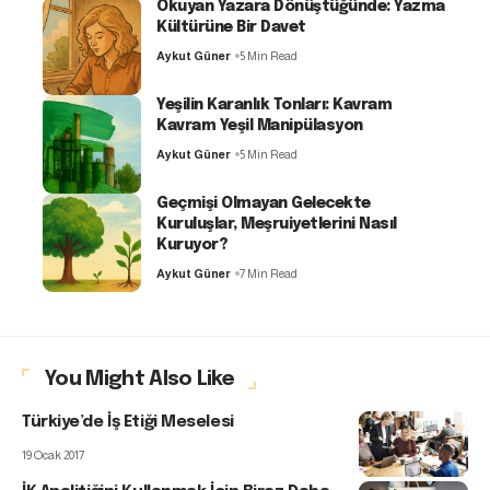
Okuyan Yazara Dönüştüğünde: Yazma
Kültürüne Bir Davet
Aykut Güner
5 Min Read
Yeşilin Karanlık Tonları: Kavram
Kavram Yeşil Manipülasyon
Aykut Güner
5 Min Read
Geçmişi Olmayan Gelecekte
Kuruluşlar, Meşruiyetlerini Nasıl
Kuruyor?
Aykut Güner
7 Min Read
You Might Also Like
Türkiye’de İş Etiği Meselesi
19 Ocak 2017