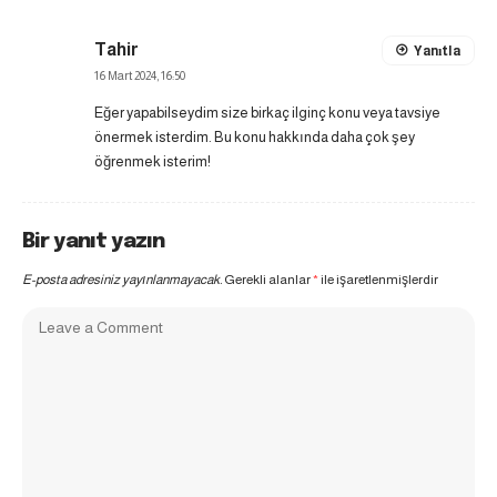
Tahir
Yanıtla
16 Mart 2024, 16:50
Eğer yapabilseydim size birkaç ilginç konu veya tavsiye
önermek isterdim. Bu konu hakkında daha çok şey
öğrenmek isterim!
Bir yanıt yazın
E-posta adresiniz yayınlanmayacak.
Gerekli alanlar
*
ile işaretlenmişlerdir