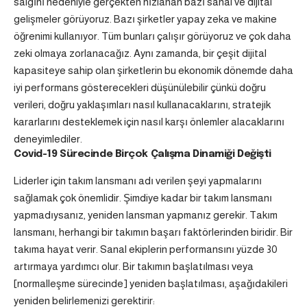
salgını nedeniyle gerçekten hızlanan bazı sanal ve dijital
gelişmeler görüyoruz
. Bazı şirketler yapay zeka ve makine
öğrenimi kullanıyor. Tüm bunları çalışır
görüyoruz ve çok daha
zeki olmaya zorlanacağız. Aynı zamanda, bir çeşit dijital
kapasiteye sahip olan şirketlerin bu ekonomik dönemde daha
iyi performans gösterecekleri düşünülebilir çünkü doğru
verileri, doğru yaklaşımları nasıl kullanacaklarını, stratejik
kararlarını desteklemek için nasıl karşı önlemler alacaklarını
deneyimlediler.
Covid-19 Sürecinde Birçok Çalışma Dinamiği Değişti
Liderler için takım lansmanı adı verilen şeyi yapmalarını
sağlamak çok önemlidir. Şimdiye kadar bir takım lansmanı
yapmadıysanız, yeniden lansman yapmanız gerekir.
Takım
lansmanı, herhangi bir takımın başarı faktörlerinden biridir. Bir
takıma hayat verir. Sanal ekiplerin performansını yüzde 30
artırmaya yardımcı olur. Bir takımın başlatılması veya
[normalleşme sürecinde] yeniden başlatılması, aşağıdakileri
yeniden belirlemenizi gerektirir: