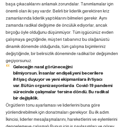
başa çıkacaklarını anlamak zorundalar.
Tanımlamalar için
önemli olan iki şey vardır. Belirli bir liderlik gerektiren kriz
zamanlarında liderlik yaptıklarını bilmeleri gerekir. Aynı
zamanda radikal değişime de öncülük ediyorlar, ancak
birçoğu öyle olduğunu düşünmüyor. Tüm işgücünüz evden
çalışmaya geçtiğinde; müşteri tabanınız bu olağanüstü
dinamik dönemde olduğunda; tüm çalışma biçimleriniz
değiştiğinde, bir belirsizlik döneminde radikal bir değişimden
geçiyorsunuz.
Geleceğin nasıl görüneceğini
bilmiyorsun. İnsanlar endişeli,yeni becerilere
ihtiyaç duyuyor ve yeni ekipmanlara ihtiyacı
var. Bütün organizasyonlarda Covid-19 pandemi
sürecinde çalışmalar tersine döndü. Bu radikal
bir değişiklik.
Örgütlerin tonu ayarlaması ve liderlerini buna göre
yönlendirebilmek için donatmaları gerekiyor. Bu ilk adım.
İkincisi, liderler mesajlaşmalarını, hareketlerini ve eylemlerini
dengelemeye çalışmalı.Bunun için iş paylaşımları ve görev