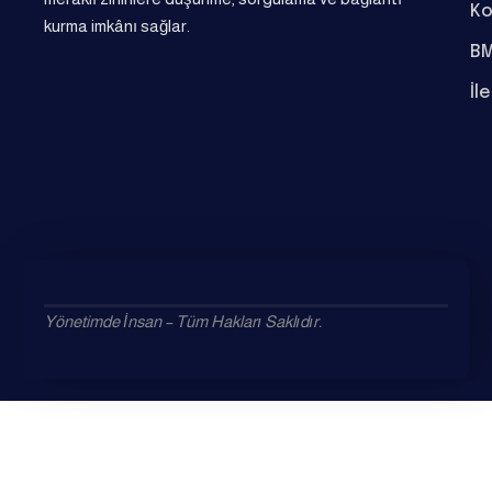
Ko
kurma imkânı sağlar.
BM
İl
Yönetimde İnsan – Tüm Hakları Saklıdır.