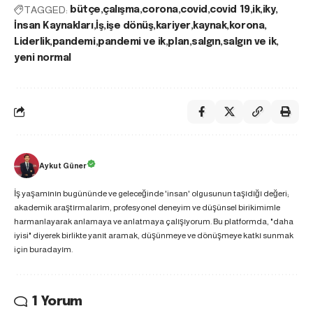
TAGGED:
bütçe
çalışma
corona
covid
covid 19
ik
iky
İnsan Kaynakları
İş
işe dönüş
kariyer
kaynak
korona
Liderlik
pandemi
pandemi ve ik
plan
salgın
salgın ve ik
yeni normal
Aykut Güner
İş yaşamının bugününde ve geleceğinde 'insan' olgusunun taşıdığı değeri;
akademik araştırmalarım, profesyonel deneyim ve düşünsel birikimimle
harmanlayarak anlamaya ve anlatmaya çalışıyorum. Bu platformda, "daha
iyisi" diyerek birlikte yanıt aramak, düşünmeye ve dönüşmeye katkı sunmak
için buradayım.
1 Yorum