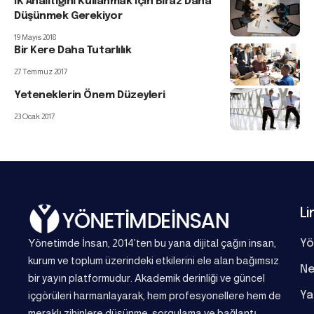
İK Analitiğini Kullanmak İçin Biraz Daha
Düşünmek Gerekiyor
19 Mayıs 2018
Bir Kere Daha Tutarlılık
27 Temmuz 2017
Yeteneklerin Önem Düzeyleri
23 Ocak 2017
Li
Yönetimde İnsan, 2014’ten bu yana dijital çağın insan,
Yö
kurum ve toplum üzerindeki etkilerini ele alan bağımsız
Ne
bir yayın platformudur. Akademik derinliği ve güncel
Ya
içgörüleri harmanlayarak, hem profesyonellere hem de
meraklı zihinlere düşünme, sorgulama ve bağlantı