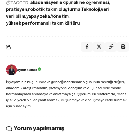
TAGGED:
akademisyen
ekip
makine öğrenmesi
pratisyen
robotik
takım oluşturma
Teknoloji
veri
veri bilim
yapay zeka
Yönetim
yüksek performanslı takım kültürü
Aykut Güner
İş yaşamının bugününde ve geleceğinde 'insan' olgusunun taşıdığı değeri;
akademik araştırmalarım, profesyonel deneyim ve düşünsel birikimimle
harmanlayarak anlamaya ve anlatmaya çalışıyorum. Bu platformda, "daha
iyisi" diyerek birlikte yanıt aramak, düşünmeye ve dönüşmeye katkı sunmak
için buradayım.
Yorum yapılmamış