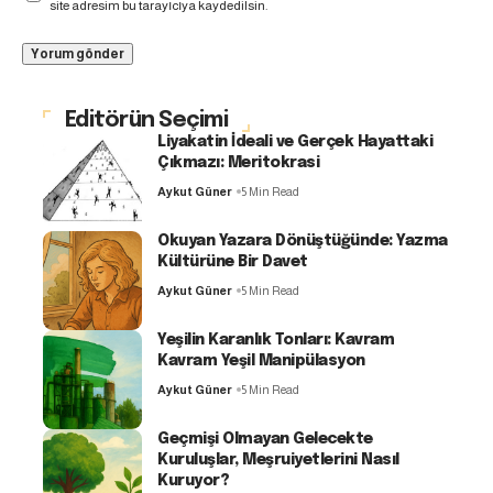
site adresim bu tarayıcıya kaydedilsin.
Editörün Seçimi
Liyakatin İdeali ve Gerçek Hayattaki
Çıkmazı: Meritokrasi
Aykut Güner
5 Min Read
Okuyan Yazara Dönüştüğünde: Yazma
Kültürüne Bir Davet
Aykut Güner
5 Min Read
Yeşilin Karanlık Tonları: Kavram
Kavram Yeşil Manipülasyon
Aykut Güner
5 Min Read
Geçmişi Olmayan Gelecekte
Kuruluşlar, Meşruiyetlerini Nasıl
Kuruyor?