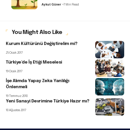
Aykut Güner
7 Min Read
You Might Also Like
Kurum Kültürünü Değiştirelim mi?
25 Ocak 2017
Türkiye’de İş Etiği Meselesi
19 Ocak 2017
İşe Alımda Yapay Zeka Yanlılığı
Önlenmeli
19 Temmuz 2018
Yeni Sanayi Devrimine Türkiye Hazır mı?
18 Ağustos 2017