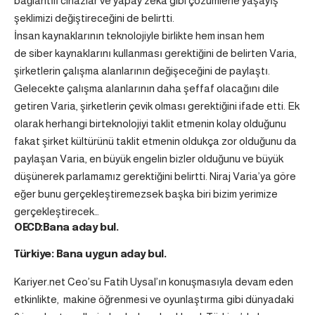
bağlantılı cihazlar ve yapay zeka gibi çözümlerle yaşayış
şeklimizi değiştireceğini de belirtti.
İnsan kaynaklarının teknolojiyle birlikte hem insan hem
de siber kaynaklarını kullanması gerektiğini de belirten Varia,
şirketlerin çalışma alanlarının değişeceğini de paylaştı.
Gelecekte çalışma alanlarının daha şeffaf olacağını dile
getiren Varia, şirketlerin çevik olması gerektiğini ifade etti. Ek
olarak herhangi birteknolojiyi taklit etmenin kolay olduğunu
fakat şirket kültürünü taklit etmenin oldukça zor olduğunu da
paylaşan Varia, en büyük engelin bizler olduğunu ve büyük
düşünerek parlamamız gerektiğini belirtti. Niraj Varia’ya göre
eğer bunu gerçekleştiremezsek başka biri bizim yerimize
gerçekleştirecek…
OECD:Bana aday bul.
Türkiye: Bana uygun aday bul.
Kariyer.net Ceo’su Fatih Uysal’ın konuşmasıyla devam eden
etkinlikte, makine öğrenmesi ve oyunlaştırma gibi dünyadaki