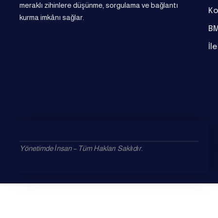
meraklı zihinlere düşünme, sorgulama ve bağlantı
Ko
kurma imkânı sağlar.
BM
İl
Yönetimde İnsan – Tüm Hakları Saklıdır.