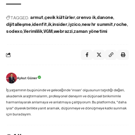
TAGGED:
armut
çevik kültürler
crenvo ik
danone
dijitalleşme
idenfit
ik
insider
iyzico
new hr summit
roche
sodexo
Verimlilik
VGM
webrazzi
zaman yönetimi
Aykut Güner
İş yaşamının bugününde ve geleceğinde 'insan' olgusunun taşıdığı değeri;
akademik araştırmalarım, profesyonel deneyim ve düşünsel birikimimle
harmanlayarak anlamaya ve anlatmaya çalışıyorum. Bu platformda, "daha
iyisi" diyerek birlikte yanıt aramak, düşünmeye ve dönüşmeye katkı sunmak
için buradayım.