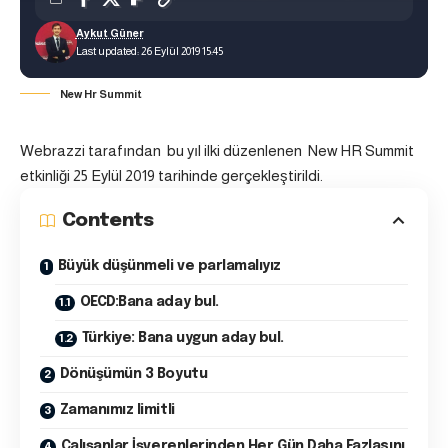
Aykut Güner
Last updated: 26 Eylül 2019 15:45
New Hr Summit
Webrazzi tarafından bu yıl ilki düzenlenen New HR Summit
etkinliği 25 Eylül 2019 tarihinde gerçekleştirildi.
Contents
Büyük düşünmeli ve parlamalıyız
OECD:Bana aday bul.
Türkiye: Bana uygun aday bul.
Dönüşümün 3 Boyutu
Zamanımız limitli
Çalışanlar İşverenlerinden Her Gün Daha Fazlasını