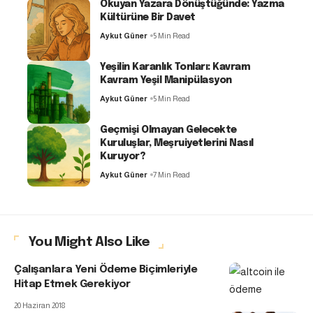
Okuyan Yazara Dönüştüğünde: Yazma
Kültürüne Bir Davet
Aykut Güner
5 Min Read
Yeşilin Karanlık Tonları: Kavram
Kavram Yeşil Manipülasyon
Aykut Güner
5 Min Read
Geçmişi Olmayan Gelecekte
Kuruluşlar, Meşruiyetlerini Nasıl
Kuruyor?
Aykut Güner
7 Min Read
You Might Also Like
Çalışanlara Yeni Ödeme Biçimleriyle
Hitap Etmek Gerekiyor
20 Haziran 2018