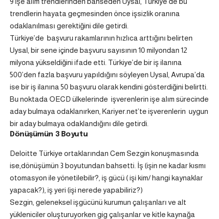
9 işe alım trendlerinden bahseden Uysal, Türkiye’de bu
trendlerin hayata geçmesinden önce işsizlik oranına
odaklanılması gerektiğini dile getirdi.
Türkiye’de başvuru rakamlarının hızlıca arttığını belirten
Uysal, bir sene içinde başvuru sayısının 10 milyondan 12
milyona yükseldiğini ifade etti. Türkiye’de bir iş ilanına
500’den fazla başvuru yapıldığını söyleyen Uysal, Avrupa’da
ise bir iş ilanına 50 başvuru olarak kendini gösterdiğini belirtti.
Bu noktada OECD ülkelerinde işverenlerin işe alım sürecinde
aday bulmaya odaklanırken, Kariyer.net’te işverenlerin uygun
bir aday bulmaya odaklandığını dile getirdi.
Dönüşümün 3 Boyutu
Deloitte Türkiye ortaklarından Cem Sezgin konuşmasında
ise,dönüşümün 3 boyutundan bahsetti. İş (işin ne kadar kısmı
otomasyon ile yönetilebilir?, iş gücü ( işi kim/ hangi kaynaklar
yapacak?), iş yeri (işi nerede yapabiliriz?)
Sezgin, geleneksel işgücünü kurumun çalışanları ve alt
yükleniciler oluşturuyorken gig çalışanlar ve kitle kaynağa