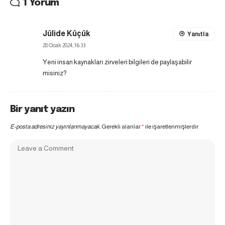
1 Yorum
Jülide Küçük
Yanıtla
28 Ocak 2024, 16:33
Yeni insan kaynakları zirveleri bilgileri de paylaşabilir
misiniz?
Bir yanıt yazın
E-posta adresiniz yayınlanmayacak.
Gerekli alanlar
*
ile işaretlenmişlerdir