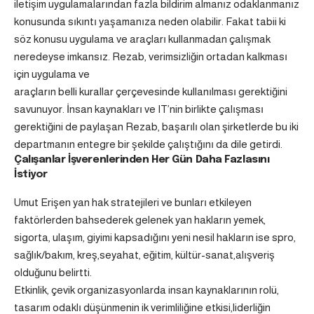
iletişim uygulamalarından fazla bildirim almanız odaklanmanız
konusunda sıkıntı yaşamanıza neden olabilir. Fakat tabii ki
söz konusu uygulama ve araçları kullanmadan çalışmak
neredeyse imkansız. Rezab, verimsizliğin ortadan kalkması
için uygulama ve
araçların belli kurallar çerçevesinde kullanılması gerektiğini
savunuyor. İnsan kaynakları ve IT’nin birlikte çalışması
gerektiğini de paylaşan Rezab, başarılı olan şirketlerde bu iki
departmanın entegre bir şekilde çalıştığını da dile getirdi.
Çalışanlar İşverenlerinden Her Gün Daha Fazlasını
İstiyor
Umut Erişen yan hak stratejileri ve bunları etkileyen
faktörlerden bahsederek gelenek yan hakların yemek,
sigorta, ulaşım, giyimi kapsadığını yeni nesil hakların ise spro,
sağlık/bakım, kreş,seyahat, eğitim, kültür-sanat,alışveriş
olduğunu belirtti.
Etkinlik, çevik organizasyonlarda insan kaynaklarının rolü,
tasarım odaklı düşünmenin ik verimliliğine etkisi,liderliğin