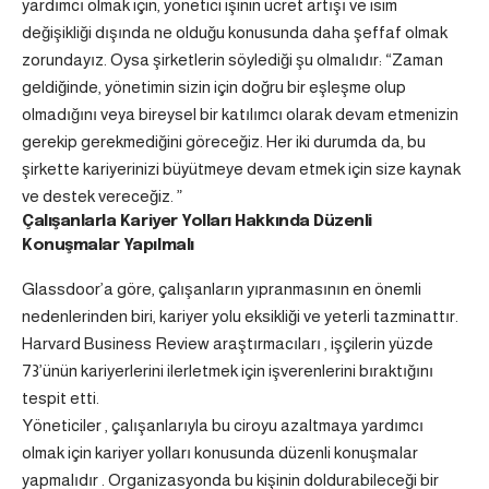
yardımcı olmak için, yönetici işinin ücret artışı ve isim
değişikliği dışında ne olduğu konusunda daha şeffaf olmak
zorundayız. Oysa şirketlerin söylediği şu olmalıdır: “Zaman
geldiğinde, yönetimin sizin için doğru bir eşleşme olup
olmadığını veya bireysel bir katılımcı olarak devam etmenizin
gerekip gerekmediğini göreceğiz. Her iki durumda da, bu
şirkette kariyerinizi büyütmeye devam etmek için size kaynak
ve destek vereceğiz. ”
Çalışanlarla Kariyer Yolları Hakkında Düzenli
Konuşmalar Yapılmalı
Glassdoor’a göre, çalışanların yıpranmasının en önemli
nedenlerinden biri, kariyer yolu eksikliği ve yeterli tazminattır.
Harvard Business Review araştırmacıları , işçilerin yüzde
73’ünün kariyerlerini ilerletmek için işverenlerini bıraktığını
tespit etti.
Yöneticiler , çalışanlarıyla bu ciroyu azaltmaya yardımcı
olmak için kariyer yolları konusunda düzenli konuşmalar
yapmalıdır . Organizasyonda bu kişinin doldurabileceği bir