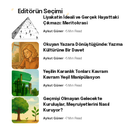
Editörün Seçimi
Liyakatin İdeali ve Gerçek Hayattaki
Çıkmazı: Meritokrasi
Aykut Güner
5 Min Read
Okuyan Yazara Dönüştüğünde: Yazma
Kültürüne Bir Davet
Aykut Güner
5 Min Read
Yeşilin Karanlık Tonları: Kavram
Kavram Yeşil Manipülasyon
Aykut Güner
5 Min Read
Geçmişi Olmayan Gelecekte
Kuruluşlar, Meşruiyetlerini Nasıl
Kuruyor?
Aykut Güner
7 Min Read