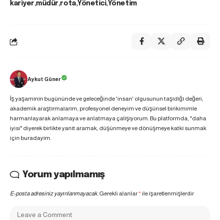
kariyer
müdür
rota
Yönetici
Yönetim
Aykut Güner
İş yaşamının bugününde ve geleceğinde 'insan' olgusunun taşıdığı değeri;
akademik araştırmalarım, profesyonel deneyim ve düşünsel birikimimle
harmanlayarak anlamaya ve anlatmaya çalışıyorum. Bu platformda, "daha
iyisi" diyerek birlikte yanıt aramak, düşünmeye ve dönüşmeye katkı sunmak
için buradayım.
Yorum yapılmamış
E-posta adresiniz yayınlanmayacak.
Gerekli alanlar
*
ile işaretlenmişlerdir